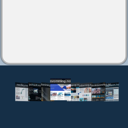
svomming.no
utdanning.svomming.no
skolesvommen.no
tryggivann.no
livetiming.medley.no
svomlangt.no
jechsoft.no
medley.no