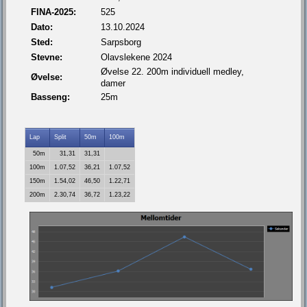
FINA-2025:
525
Dato:
13.10.2024
Sted:
Sarpsborg
Stevne:
Olavslekene 2024
Øvelse 22. 200m individuell medley,
Øvelse:
damer
Basseng:
25m
Lap
Split
50m
100m
50m
31,31
31,31
100m
1.07,52
36,21
1.07,52
150m
1.54,02
46,50
1.22,71
200m
2.30,74
36,72
1.23,22