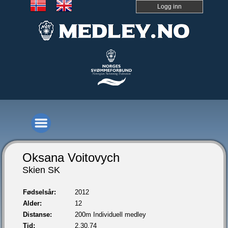
Logg inn
Oksana Voitovych
Skien SK
Fødselsår:
2012
Alder:
12
Distanse:
200m Individuell medley
Tid:
2.30,74