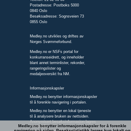
Postadresse: Postboks 5000
0840 Oslo
Besøksadresse: Sognsveien 73
0855 Oslo
Medley.no utvikles og driftes av
Norges Svømmeforbund.
Medley.no er NSFs portal for
konkurranseidrett, og inneholder
blant annet terminlister, rekorder,
rangeringslister og
medaljeoversikt fra NM.
Informasjonskapsler
Medley.no benytter informasjonskapsler
til å forenkle navigering i portalen.
Medley.no benytter en lokal tjeneste
til å analysere bruken av nettsiden.
Anonymisert besøksinformasjon lagres
Medley.no benytter informasjonskapsler for å forenkle
kun lokalt.
navigering på siden. Besøksstatistikk lagres kun lokalt og
Full IP-adresse blir ikke lagret.