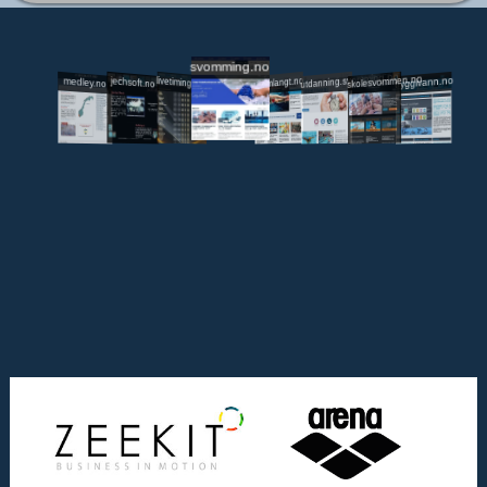
svomming.no
utdanning.svomming.no
skolesvommen.no
tryggivann.no
livetiming.medley.no
svomlangt.no
jechsoft.no
medley.no