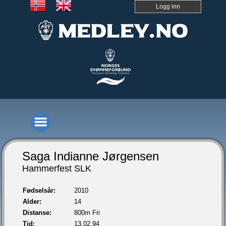
Logg inn
Saga Indianne Jørgensen
Hammerfest SLK
Fødselsår:
2010
Alder:
14
Distanse:
800m Fri
Tid:
13.02,94