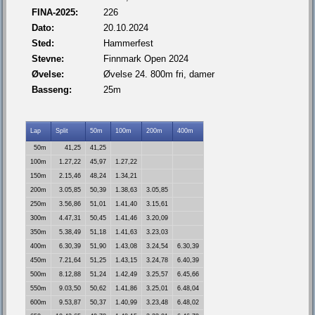
FINA-2025:
226
Dato:
20.10.2024
Sted:
Hammerfest
Stevne:
Finnmark Open 2024
Øvelse:
Øvelse 24. 800m fri, damer
Basseng:
25m
Lap
Split
50m
100m
200m
400m
50m
41,25
41,25
100m
1.27,22
45,97
1.27,22
150m
2.15,46
48,24
1.34,21
200m
3.05,85
50,39
1.38,63
3.05,85
250m
3.56,86
51,01
1.41,40
3.15,61
300m
4.47,31
50,45
1.41,46
3.20,09
350m
5.38,49
51,18
1.41,63
3.23,03
400m
6.30,39
51,90
1.43,08
3.24,54
6.30,39
450m
7.21,64
51,25
1.43,15
3.24,78
6.40,39
500m
8.12,88
51,24
1.42,49
3.25,57
6.45,66
550m
9.03,50
50,62
1.41,86
3.25,01
6.48,04
600m
9.53,87
50,37
1.40,99
3.23,48
6.48,02