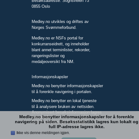
Besøksadresse: Sognsveien 73
0855 Oslo
Medley.no utvikles og driftes av
Norges Svømmeforbund.
Medley.no er NSFs portal for
konkurranseidrett, og inneholder
blant annet terminlister, rekorder,
rangeringslister og
medaljeoversikt fra NM.
Informasjonskapsler
Medley.no benytter informasjonskapsler
til å forenkle navigering i portalen.
Medley.no benytter en lokal tjeneste
til å analysere bruken av nettsiden.
Anonymisert besøksinformasjon lagres
Medley.no benytter informasjonskapsler for å forenkle
kun lokalt.
navigering på siden. Besøksstatistikk lagres kun lokalt og
Full IP-adresse blir ikke lagret.
full IP-adresse lagres ikke.
Ikke vis denne meldingen igjen.