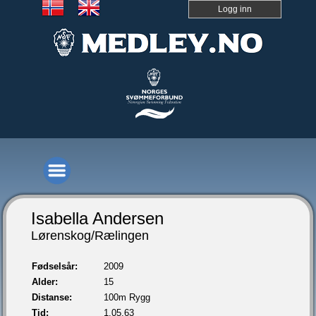
Logg inn
Isabella Andersen
Lørenskog/Rælingen
Fødselsår:
2009
Alder:
15
Distanse:
100m Rygg
Tid:
1.05,63