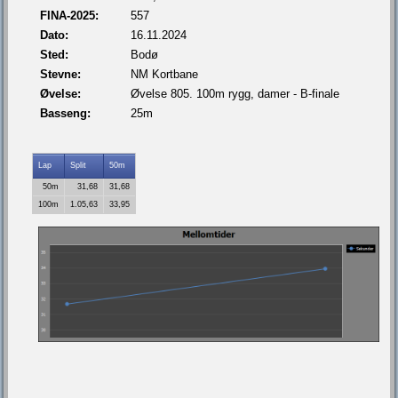
FINA-2025:
557
Dato:
16.11.2024
Sted:
Bodø
Stevne:
NM Kortbane
Øvelse:
Øvelse 805. 100m rygg, damer - B-finale
Basseng:
25m
Lap
Split
50m
50m
31,68
31,68
100m
1.05,63
33,95