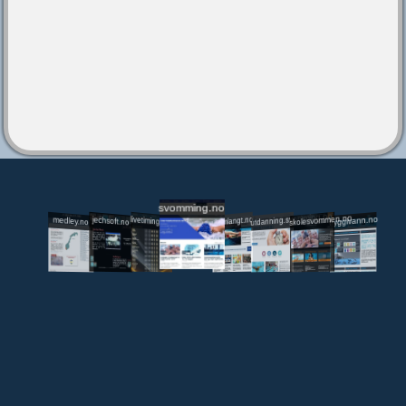
svomming.no
utdanning.svomming.no
skolesvommen.no
tryggivann.no
livetiming.medley.no
svomlangt.no
jechsoft.no
medley.no