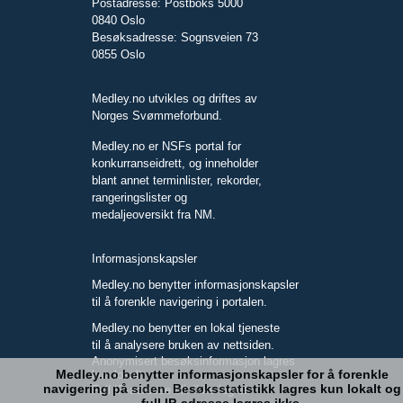
Postadresse: Postboks 5000
0840 Oslo
Besøksadresse: Sognsveien 73
0855 Oslo
Medley.no utvikles og driftes av
Norges Svømmeforbund.
Medley.no er NSFs portal for
konkurranseidrett, og inneholder
blant annet terminlister, rekorder,
rangeringslister og
medaljeoversikt fra NM.
Informasjonskapsler
Medley.no benytter informasjonskapsler
til å forenkle navigering i portalen.
Medley.no benytter en lokal tjeneste
til å analysere bruken av nettsiden.
Anonymisert besøksinformasjon lagres
Medley.no benytter informasjonskapsler for å forenkle
kun lokalt.
navigering på siden. Besøksstatistikk lagres kun lokalt og
Full IP-adresse blir ikke lagret.