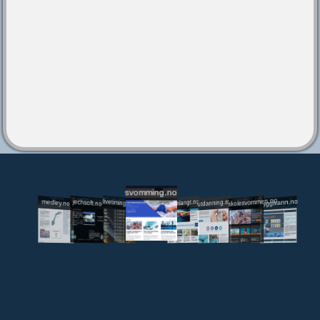
svomming.no
utdanning.svomming.no
skolesvommen.no
tryggivann.no
livetiming.medley.no
svomlangt.no
jechsoft.no
medley.no