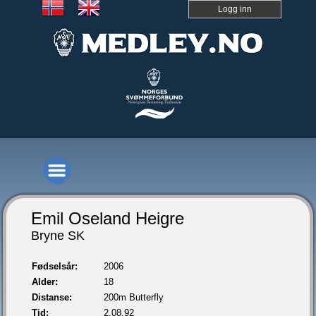
Logg inn
Emil Oseland Heigre
Bryne SK
Fødselsår:
2006
Alder:
18
Distanse:
200m Butterfly
Tid:
2.08,92