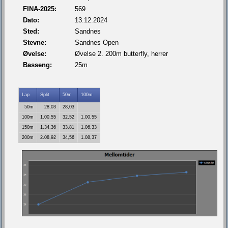
FINA-2025:
569
Dato:
13.12.2024
Sted:
Sandnes
Stevne:
Sandnes Open
Øvelse:
Øvelse 2. 200m butterfly, herrer
Basseng:
25m
Lap
Split
50m
100m
50m
28,03
28,03
100m
1.00,55
32,52
1.00,55
150m
1.34,36
33,81
1.06,33
200m
2.08,92
34,56
1.08,37