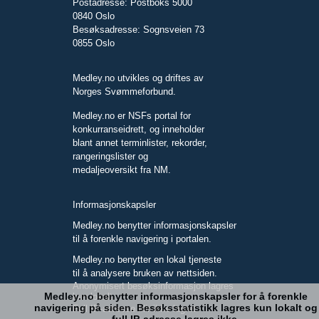
Postadresse: Postboks 5000
0840 Oslo
Besøksadresse: Sognsveien 73
0855 Oslo
Medley.no utvikles og driftes av
Norges Svømmeforbund.
Medley.no er NSFs portal for
konkurranseidrett, og inneholder
blant annet terminlister, rekorder,
rangeringslister og
medaljeoversikt fra NM.
Informasjonskapsler
Medley.no benytter informasjonskapsler
til å forenkle navigering i portalen.
Medley.no benytter en lokal tjeneste
til å analysere bruken av nettsiden.
Anonymisert besøksinformasjon lagres
Medley.no benytter informasjonskapsler for å forenkle
kun lokalt.
navigering på siden. Besøksstatistikk lagres kun lokalt og
Full IP-adresse blir ikke lagret.