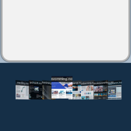
svomming.no
utdanning.svomming.no
skolesvommen.no
tryggivann.no
livetiming.medley.no
svomlangt.no
jechsoft.no
medley.no