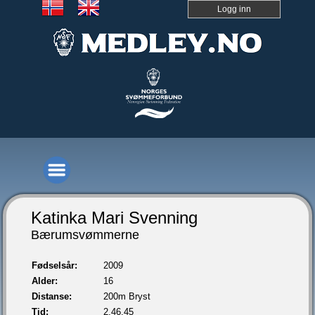
Logg inn
Katinka Mari Svenning
Bærumsvømmerne
Fødselsår:
2009
Alder:
16
Distanse:
200m Bryst
Tid:
2.46,45