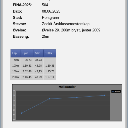
FINA-2025:
504
Dato:
08.06.2025
Sted:
Porsgrunn
Stevne:
Zeekit Årsklassemesterskap
Øvelse:
Øvelse 29. 200m bryst, jenter 2009
Basseng:
25m
Lap
Split
50m
100m
50m
36,73
36,73
100m
1.19,31
42,58
1.19,31
150m
2.02,46
43,15
1.25,73
200m
2.46,45
43,99
1.27,14