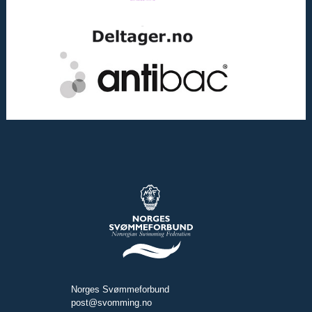
Norges Svømmeforbund
post@svomming.no