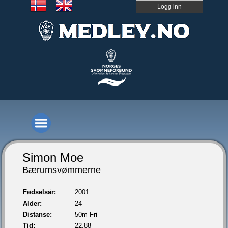
Logg inn
Simon Moe
Bærumsvømmerne
Fødselsår:
2001
Alder:
24
Distanse:
50m Fri
Tid:
22,88