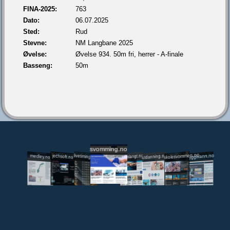
FINA-2025:
763
Dato:
06.07.2025
Sted:
Rud
Stevne:
NM Langbane 2025
Øvelse:
Øvelse 934. 50m fri, herrer - A-finale
Basseng:
50m
svomming.no
utdanning.svomming.no
skolesvommen.no
tryggivann.no
livetiming.medley.no
svomlangt.no
jechsoft.no
medley.no