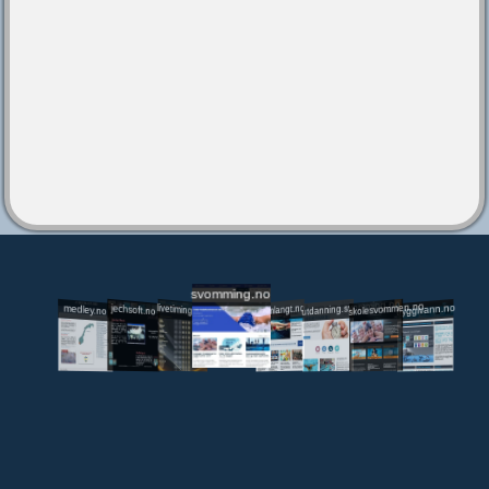
svomming.no
utdanning.svomming.no
skolesvommen.no
tryggivann.no
livetiming.medley.no
svomlangt.no
jechsoft.no
medley.no