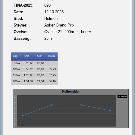
FINA-2025:
693
Dato:
12.10.2025
Sted:
Holmen
Stevne:
Asker Grand Prix
Øvelse:
Øvelse 21. 200m fri, herrer
Basseng:
25m
Lap
Split
50m
100m
50m
26,60
26,60
100m
55,23
28,63
55,23
150m
1.23,85
28,62
57,25
200m
1.51,39
27,54
56,16