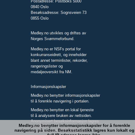
Postadresse: Postboks 5000
0840 Oslo
Besøksadresse: Sognsveien 73
0855 Oslo
Medley.no utvikles og driftes av
Norges Svømmeforbund.
Medley.no er NSFs portal for
konkurranseidrett, og inneholder
blant annet terminlister, rekorder,
rangeringslister og
medaljeoversikt fra NM.
Informasjonskapsler
Medley.no benytter informasjonskapsler
til å forenkle navigering i portalen.
Medley.no benytter en lokal tjeneste
til å analysere bruken av nettsiden.
Anonymisert besøksinformasjon lagres
Medley.no benytter informasjonskapsler for å forenkle
kun lokalt.
navigering på siden. Besøksstatistikk lagres kun lokalt og
Full IP-adresse blir ikke lagret.