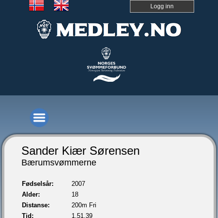
Logg inn
Sander Kiær Sørensen
Bærumsvømmerne
Fødselsår:
2007
Alder:
18
Distanse:
200m Fri
Tid:
1.51,39