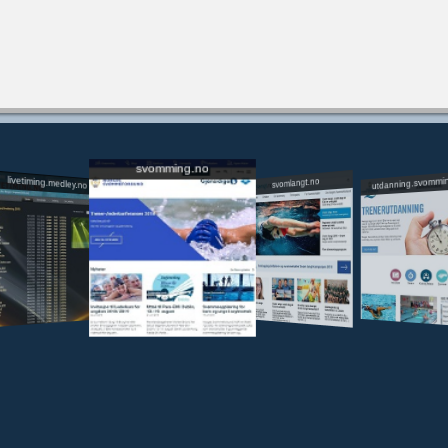
svomming.no
utdanning.svommi
livetiming.medley.no
svomlangt.no