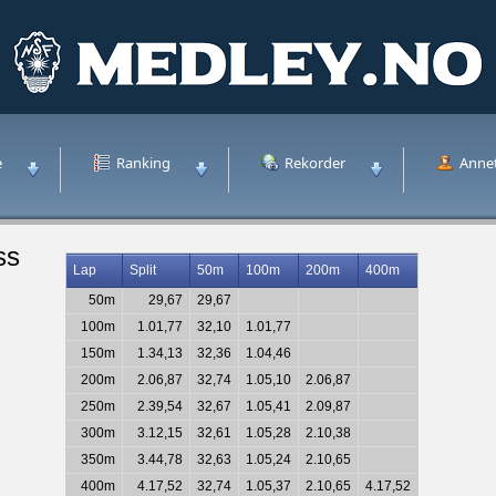
e
Ranking
Rekorder
Anne
ss
Lap
Split
50m
100m
200m
400m
50m
29,67
29,67
100m
1.01,77
32,10
1.01,77
150m
1.34,13
32,36
1.04,46
200m
2.06,87
32,74
1.05,10
2.06,87
250m
2.39,54
32,67
1.05,41
2.09,87
300m
3.12,15
32,61
1.05,28
2.10,38
350m
3.44,78
32,63
1.05,24
2.10,65
400m
4.17,52
32,74
1.05,37
2.10,65
4.17,52