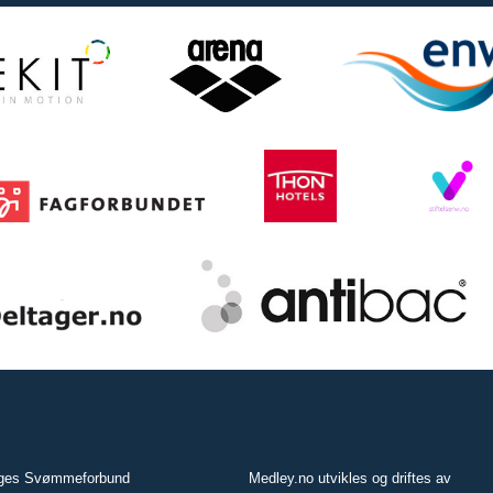
ges Svømmeforbund
Medley.no utvikles og driftes av