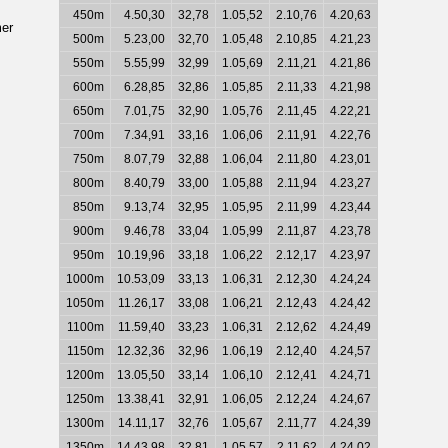
450m
4.50,30
32,78
1.05,52
2.10,76
4.20,63
mer
500m
5.23,00
32,70
1.05,48
2.10,85
4.21,23
550m
5.55,99
32,99
1.05,69
2.11,21
4.21,86
600m
6.28,85
32,86
1.05,85
2.11,33
4.21,98
650m
7.01,75
32,90
1.05,76
2.11,45
4.22,21
700m
7.34,91
33,16
1.06,06
2.11,91
4.22,76
750m
8.07,79
32,88
1.06,04
2.11,80
4.23,01
800m
8.40,79
33,00
1.05,88
2.11,94
4.23,27
850m
9.13,74
32,95
1.05,95
2.11,99
4.23,44
900m
9.46,78
33,04
1.05,99
2.11,87
4.23,78
950m
10.19,96
33,18
1.06,22
2.12,17
4.23,97
1000m
10.53,09
33,13
1.06,31
2.12,30
4.24,24
1050m
11.26,17
33,08
1.06,21
2.12,43
4.24,42
1100m
11.59,40
33,23
1.06,31
2.12,62
4.24,49
1150m
12.32,36
32,96
1.06,19
2.12,40
4.24,57
1200m
13.05,50
33,14
1.06,10
2.12,41
4.24,71
1250m
13.38,41
32,91
1.06,05
2.12,24
4.24,67
1300m
14.11,17
32,76
1.05,67
2.11,77
4.24,39
1350m
14.43,98
32,81
1.05,57
2.11,62
4.24,02