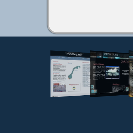
jechsoft.no
medley.no