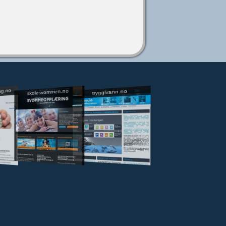
ng.no
skolesvommen.no
tryggivann.no