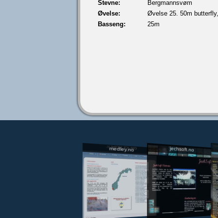
Stevne:
Bergmannsvøm
Øvelse:
Øvelse 25. 50m butterfly
Basseng:
25m
jechsoft.no
medley.no