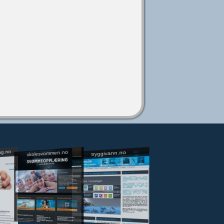
ng.no
skolesvommen.no
tryggivann.no