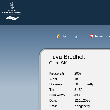
Hjem
Terminlist
Tuva Bredholt
Glitre SK
Fødselsår:
2007
Alder:
18
Distanse:
50m Butterfly
Tid:
31,52
FINA-2025:
438
Dato:
12.10.2025
Sted:
Kongsberg