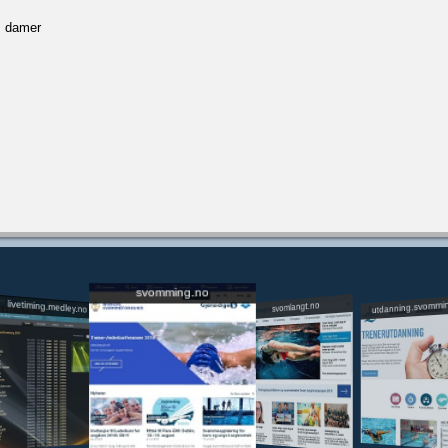
, damer
svomming.no
utdanning.svommi
livetiming.medley.no
svomlangt.no