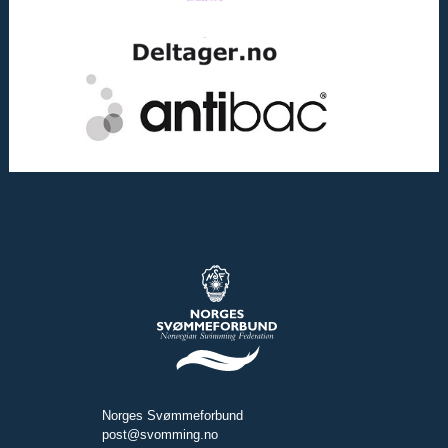
Norges Svømmeforbund
post@svomming.no