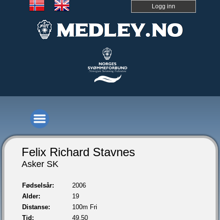
Logg inn
Felix Richard Stavnes
Asker SK
Fødselsår:
2006
Alder:
19
Distanse:
100m Fri
Tid:
49,50