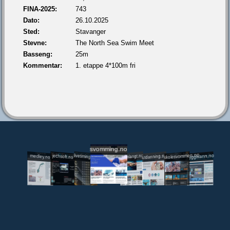
FINA-2025:
743
Dato:
26.10.2025
Sted:
Stavanger
Stevne:
The North Sea Swim Meet
Basseng:
25m
Kommentar:
1. etappe 4*100m fri
svomming.no
utdanning.svomming.no
skolesvommen.no
tryggivann.no
livetiming.medley.no
svomlangt.no
jechsoft.no
medley.no