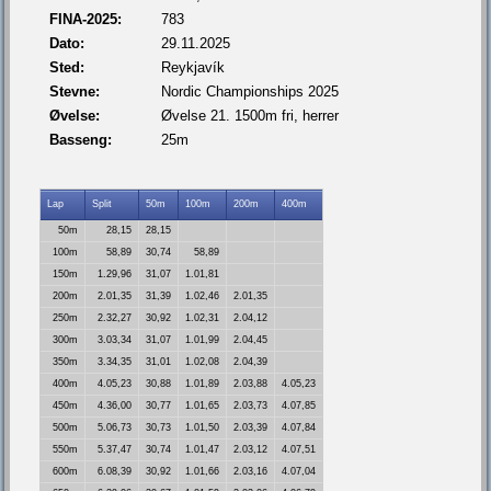
FINA-2025:
783
Dato:
29.11.2025
Sted:
Reykjavík
Stevne:
Nordic Championships 2025
Øvelse:
Øvelse 21. 1500m fri, herrer
Basseng:
25m
Lap
Split
50m
100m
200m
400m
50m
28,15
28,15
100m
58,89
30,74
58,89
150m
1.29,96
31,07
1.01,81
200m
2.01,35
31,39
1.02,46
2.01,35
250m
2.32,27
30,92
1.02,31
2.04,12
300m
3.03,34
31,07
1.01,99
2.04,45
350m
3.34,35
31,01
1.02,08
2.04,39
400m
4.05,23
30,88
1.01,89
2.03,88
4.05,23
450m
4.36,00
30,77
1.01,65
2.03,73
4.07,85
500m
5.06,73
30,73
1.01,50
2.03,39
4.07,84
550m
5.37,47
30,74
1.01,47
2.03,12
4.07,51
600m
6.08,39
30,92
1.01,66
2.03,16
4.07,04