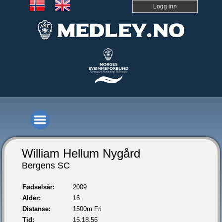
Logg inn
William Hellum Nygård
Bergens SC
Fødselsår:
2009
Alder:
16
Distanse:
1500m Fri
Tid:
15.18,56