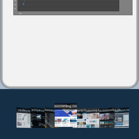
svomming.no
utdanning.svomming.no
skolesvommen.no
tryggivann.no
livetiming.medley.no
svomlangt.no
jechsoft.no
medley.no