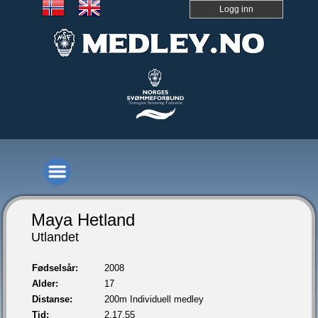
Logg inn
Maya Hetland
Utlandet
Fødselsår:
2008
Alder:
17
Distanse:
200m Individuell medley
Tid:
2.17,55