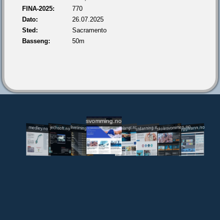
FINA-2025:
770
Dato:
26.07.2025
Sted:
Sacramento
Basseng:
50m
svomming.no
utdanning.svomming.no
skolesvommen.no
tryggivann.no
livetiming.medley.no
svomlangt.no
jechsoft.no
medley.no