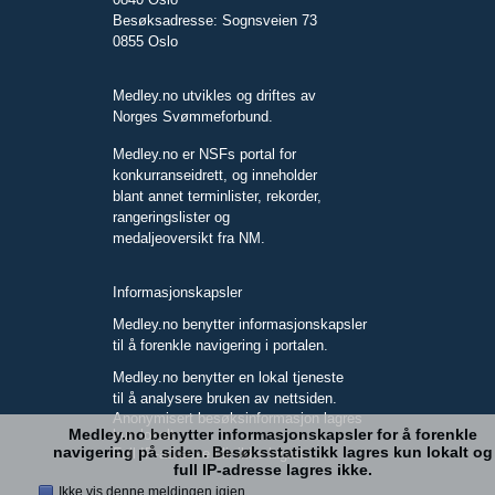
Besøksadresse: Sognsveien 73
0855 Oslo
Medley.no utvikles og driftes av
Norges Svømmeforbund.
Medley.no er NSFs portal for
konkurranseidrett, og inneholder
blant annet terminlister, rekorder,
rangeringslister og
medaljeoversikt fra NM.
Informasjonskapsler
Medley.no benytter informasjonskapsler
til å forenkle navigering i portalen.
Medley.no benytter en lokal tjeneste
til å analysere bruken av nettsiden.
Anonymisert besøksinformasjon lagres
Medley.no benytter informasjonskapsler for å forenkle
kun lokalt.
navigering på siden. Besøksstatistikk lagres kun lokalt og
Full IP-adresse blir ikke lagret.
full IP-adresse lagres ikke.
Ikke vis denne meldingen igjen.