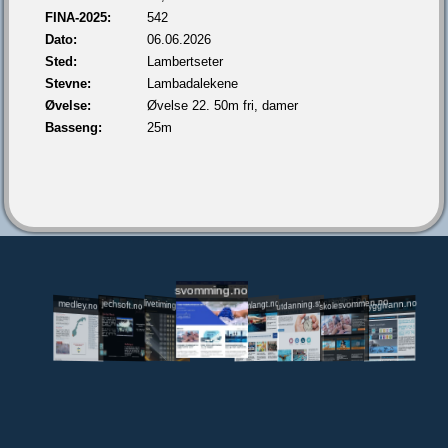
FINA-2025:
542
Dato:
06.06.2026
Sted:
Lambertseter
Stevne:
Lambadalekene
Øvelse:
Øvelse 22. 50m fri, damer
Basseng:
25m
svomming.no
utdanning.svomming.no
skolesvommen.no
tryggivann.no
livetiming.medley.no
svomlangt.no
jechsoft.no
medley.no