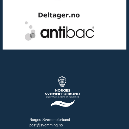
Norges Svømmeforbund
post@svomming.no