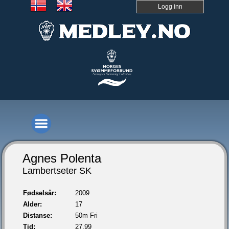
Logg inn
Agnes Polenta
Lambertseter SK
Fødselsår:
2009
Alder:
17
Distanse:
50m Fri
Tid:
27,99