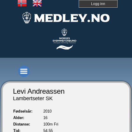
Logg inn
Levi Andreassen
Lambertseter SK
Fødselsår:
2010
Alder:
16
Distanse:
100m Fri
Tid:
54,55