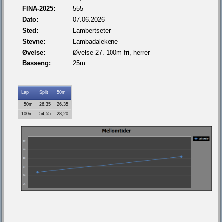
FINA-2025:
555
Dato:
07.06.2026
Sted:
Lambertseter
Stevne:
Lambadalekene
Øvelse:
Øvelse 27. 100m fri, herrer
Basseng:
25m
Lap
Split
50m
50m
26,35
26,35
100m
54,55
28,20