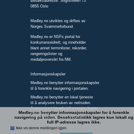
Besøksadresse: Sognsveien 73
0855 Oslo
Medley.no utvikles og driftes av
Norges Svømmeforbund.
Medley.no er NSFs portal for
konkurranseidrett, og inneholder
blant annet terminlister, rekorder,
rangeringslister og
medaljeoversikt fra NM.
Informasjonskapsler
Medley.no benytter informasjonskapsler
til å forenkle navigering i portalen.
Medley.no benytter en lokal tjeneste
til å analysere bruken av nettsiden.
Anonymisert besøksinformasjon lagres
Medley.no benytter informasjonskapsler for å forenkle
kun lokalt.
navigering på siden. Besøksstatistikk lagres kun lokalt og
Full IP-adresse blir ikke lagret.
full IP-adresse lagres ikke.
Ikke vis denne meldingen igjen.