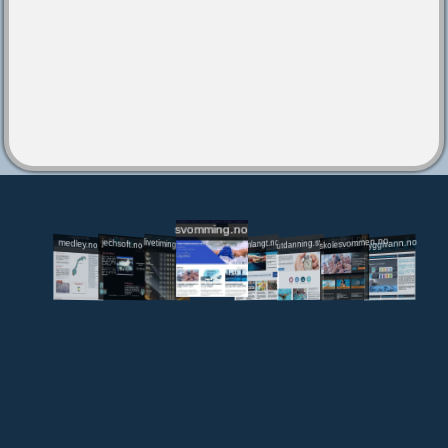
svomming.no
utdanning.svomming.no
skolesvommen.no
tryggivann.no
livetiming.medley.no
svomlangt.no
jechsoft.no
medley.no