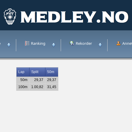
e
Ranking
Rekorder
Anne
Lap
Split
50m
50m
29,37
29,37
100m
1.00,82
31,45