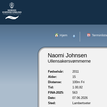
Hjem
Terminlist
Naomi Johnsen
Ullensakersvømmerne
Fødselsår:
2011
Alder:
15
Distanse:
100m Fri
Tid:
1.00,82
FINA-2025:
563
Dato:
07.06.2026
Sted:
Lambertseter