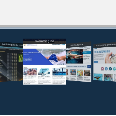
svomming.no
utdanning.svommi
livetiming.medley.no
svomlangt.no