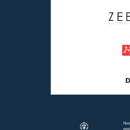
Nor
pos