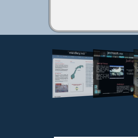
jechsoft.no
medley.no