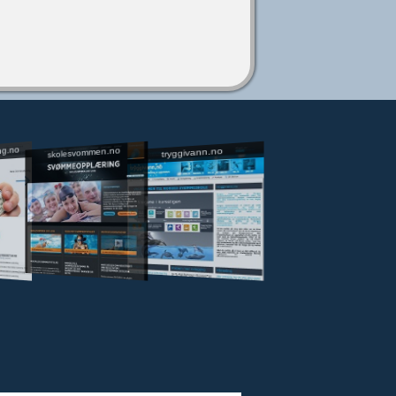
ng.no
skolesvommen.no
tryggivann.no