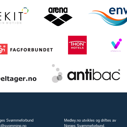
ges Svømmeforbund
Medley.no utvikles og driftes av
t@svomming.no
Norges Svømmeforbund.