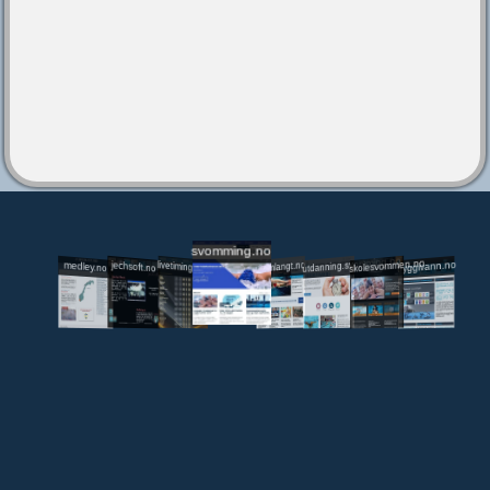
svomming.no
utdanning.svomming.no
skolesvommen.no
tryggivann.no
livetiming.medley.no
svomlangt.no
jechsoft.no
medley.no