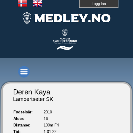
Logg inn
Deren Kaya
Lambertseter SK
Fødselsår:
2010
Alder:
16
Distanse:
100m Fri
Tid:
1.01,22