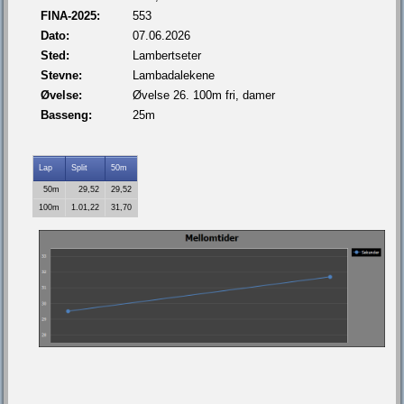
FINA-2025:
553
Dato:
07.06.2026
Sted:
Lambertseter
Stevne:
Lambadalekene
Øvelse:
Øvelse 26. 100m fri, damer
Basseng:
25m
Lap
Split
50m
50m
29,52
29,52
100m
1.01,22
31,70