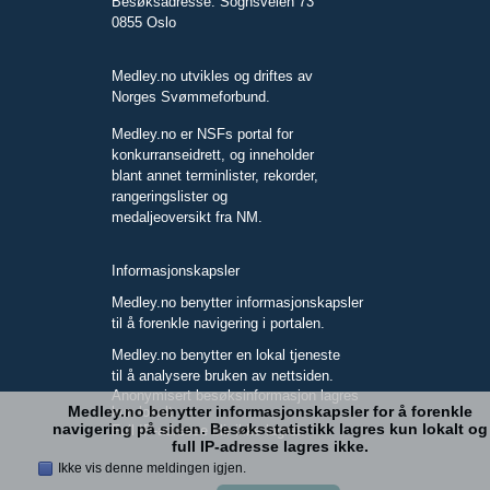
Besøksadresse: Sognsveien 73
0855 Oslo
Medley.no utvikles og driftes av
Norges Svømmeforbund.
Medley.no er NSFs portal for
konkurranseidrett, og inneholder
blant annet terminlister, rekorder,
rangeringslister og
medaljeoversikt fra NM.
Informasjonskapsler
Medley.no benytter informasjonskapsler
til å forenkle navigering i portalen.
Medley.no benytter en lokal tjeneste
til å analysere bruken av nettsiden.
Anonymisert besøksinformasjon lagres
Medley.no benytter informasjonskapsler for å forenkle
kun lokalt.
navigering på siden. Besøksstatistikk lagres kun lokalt og
Full IP-adresse blir ikke lagret.
full IP-adresse lagres ikke.
Ikke vis denne meldingen igjen.