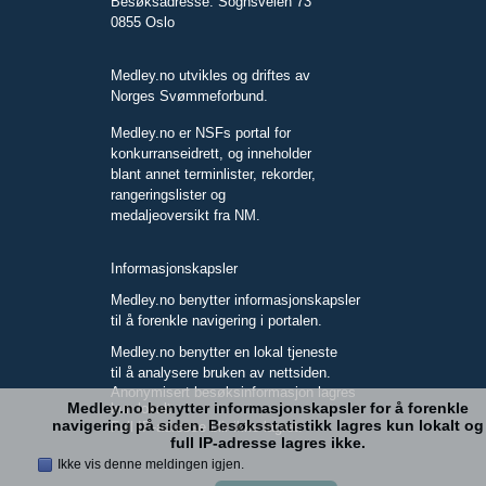
Besøksadresse: Sognsveien 73
0855 Oslo
Medley.no utvikles og driftes av
Norges Svømmeforbund.
Medley.no er NSFs portal for
konkurranseidrett, og inneholder
blant annet terminlister, rekorder,
rangeringslister og
medaljeoversikt fra NM.
Informasjonskapsler
Medley.no benytter informasjonskapsler
til å forenkle navigering i portalen.
Medley.no benytter en lokal tjeneste
til å analysere bruken av nettsiden.
Anonymisert besøksinformasjon lagres
Medley.no benytter informasjonskapsler for å forenkle
kun lokalt.
navigering på siden. Besøksstatistikk lagres kun lokalt og
Full IP-adresse blir ikke lagret.
full IP-adresse lagres ikke.
Ikke vis denne meldingen igjen.