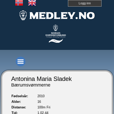
Logg inn
Antonina Maria Sladek
Bærumsvømmerne
Fødselsår:
2010
Alder:
16
Distanse:
100m Fri
Tid:
1.02,44