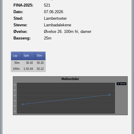
FINA-2025:
521
Dato:
07.06.2026
Sted:
Lambertseter
Stevne:
Lambadalekene
Øvelse:
Øvelse 26. 100m fri, damer
Basseng:
25m
Lap
Split
50m
50m
30,32
30,32
100m
1.02,44
32,12