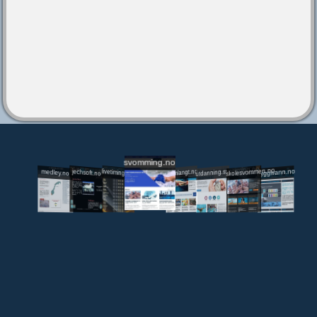
svomming.no
utdanning.svomming.no
skolesvommen.no
tryggivann.no
livetiming.medley.no
svomlangt.no
jechsoft.no
medley.no