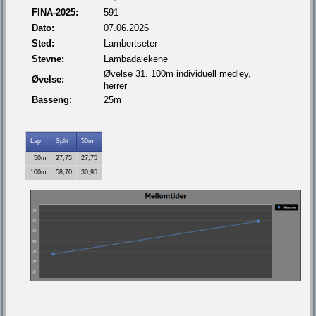
FINA-2025:
591
Dato:
07.06.2026
Sted:
Lambertseter
Stevne:
Lambadalekene
Øvelse 31. 100m individuell medley,
Øvelse:
herrer
Basseng:
25m
Lap
Split
50m
50m
27,75
27,75
100m
58,70
30,95