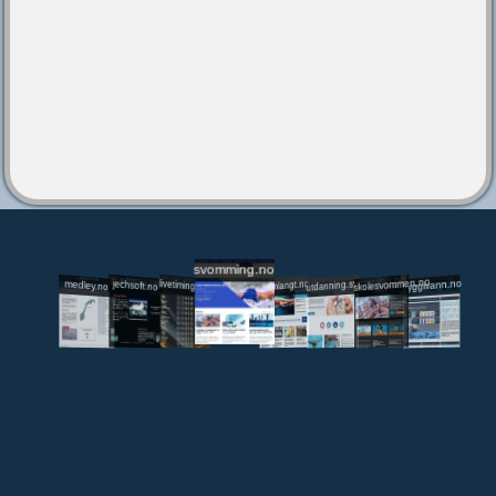
svomming.no
utdanning.svomming.no
skolesvommen.no
tryggivann.no
livetiming.medley.no
svomlangt.no
jechsoft.no
medley.no