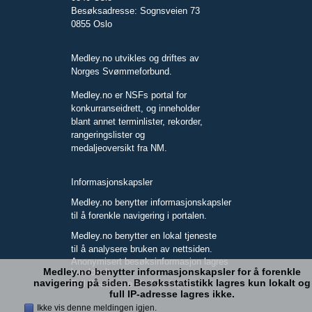
Besøksadresse: Sognsveien 73
0855 Oslo
Medley.no utvikles og driftes av
Norges Svømmeforbund.
Medley.no er NSFs portal for
konkurranseidrett, og inneholder
blant annet terminlister, rekorder,
rangeringslister og
medaljeoversikt fra NM.
Informasjonskapsler
Medley.no benytter informasjonskapsler
til å forenkle navigering i portalen.
Medley.no benytter en lokal tjeneste
til å analysere bruken av nettsiden.
Anonymisert besøksinformasjon lagres
Medley.no benytter informasjonskapsler for å forenkle
kun lokalt.
navigering på siden. Besøksstatistikk lagres kun lokalt og
Full IP-adresse blir ikke lagret.
full IP-adresse lagres ikke.
Ikke vis denne meldingen igjen.