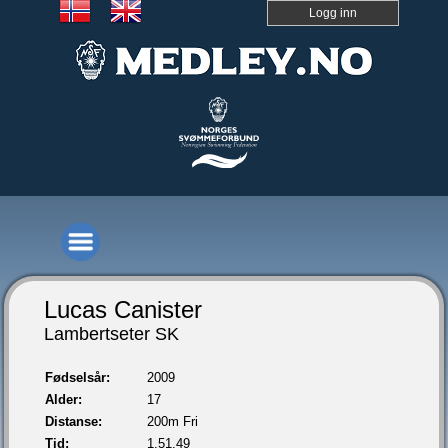
Logg inn
Lucas Canister
Lambertseter SK
Fødselsår:
2009
Alder:
17
Distanse:
200m Fri
Tid:
1.51,49