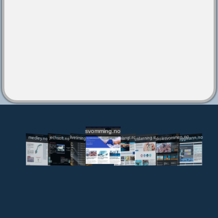
svomming.no
utdanning.svomming.no
skolesvommen.no
tryggivann.no
livetiming.medley.no
svomlangt.no
jechsoft.no
medley.no