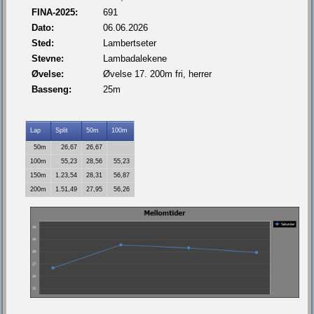
FINA-2025:
691
Dato:
06.06.2026
Sted:
Lambertseter
Stevne:
Lambadalekene
Øvelse:
Øvelse 17. 200m fri, herrer
Basseng:
25m
Lap
Split
50m
100m
50m
26,67
26,67
100m
55,23
28,56
55,23
150m
1.23,54
28,31
56,87
200m
1.51,49
27,95
56,26