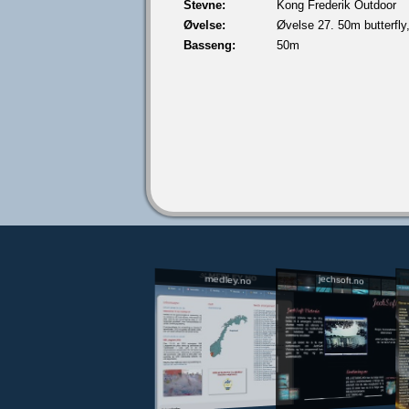
Stevne:
Kong Frederik Outdoor
Øvelse:
Øvelse 27. 50m butterfly
Basseng:
50m
jechsoft.no
medley.no