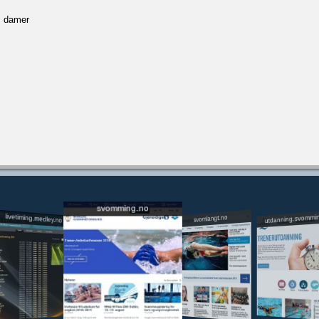
, damer
svomming.no
utdanning.svommi
livetiming.medley.no
svomlangt.no