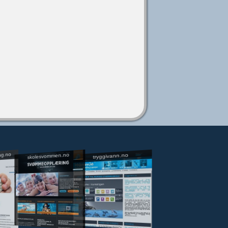
ng.no
skolesvommen.no
tryggivann.no