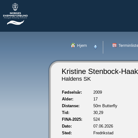
Hjem
Terminlist
Kristine Stenbock-Haa
Haldens SK
Fødselsår:
2009
Alder:
17
Distanse:
50m Butterfly
Tid:
30,29
FINA-2025:
524
Dato:
07.06.2026
Sted:
Fredrikstad