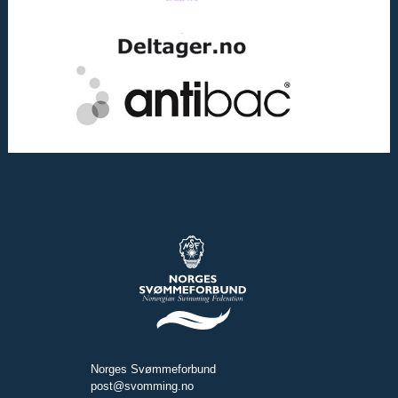
Norges Svømmeforbund
post@svomming.no