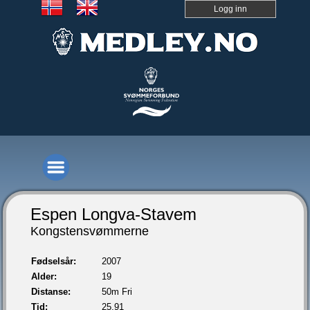
Logg inn
Espen Longva-Stavem
Kongstensvømmerne
Fødselsår:
2007
Alder:
19
Distanse:
50m Fri
Tid:
25,91