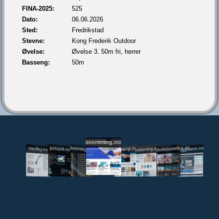
FINA-2025:
525
Dato:
06.06.2026
Sted:
Fredrikstad
Stevne:
Kong Frederik Outdoor
Øvelse:
Øvelse 3. 50m fri, herrer
Basseng:
50m
svomming.no
utdanning.svomming.no
skolesvommen.no
tryggivann.no
livetiming.medley.no
svomlangt.no
jechsoft.no
medley.no