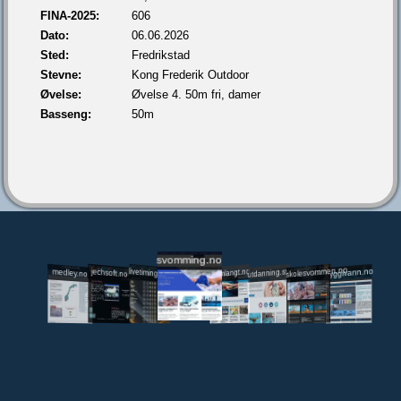
FINA-2025:
606
Dato:
06.06.2026
Sted:
Fredrikstad
Stevne:
Kong Frederik Outdoor
Øvelse:
Øvelse 4. 50m fri, damer
Basseng:
50m
svomming.no
utdanning.svomming.no
skolesvommen.no
tryggivann.no
livetiming.medley.no
svomlangt.no
jechsoft.no
medley.no