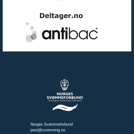
Norges Svømmeforbund
post@svomming.no