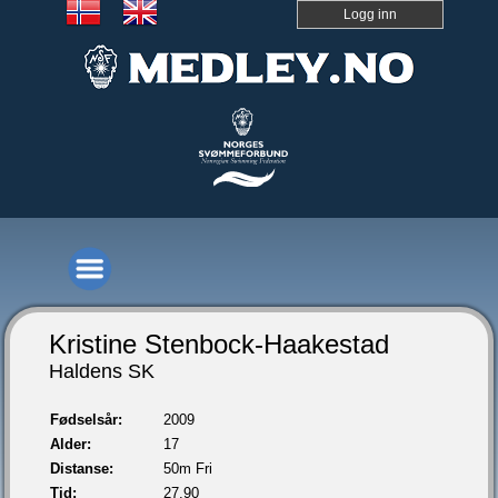
Logg inn
Kristine Stenbock-Haakestad
Haldens SK
Fødselsår:
2009
Alder:
17
Distanse:
50m Fri
Tid:
27,90