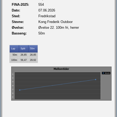
FINA-2025:
554
Dato:
07.06.2026
Sted:
Fredrikstad
Stevne:
Kong Frederik Outdoor
Øvelse:
Øvelse 22. 100m fri, herrer
Basseng:
50m
Lap
Split
50m
50m
26,85
26,85
100m
56,47
29,62