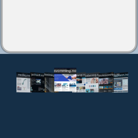
svomming.no
utdanning.svomming.no
skolesvommen.no
tryggivann.no
livetiming.medley.no
svomlangt.no
jechsoft.no
medley.no