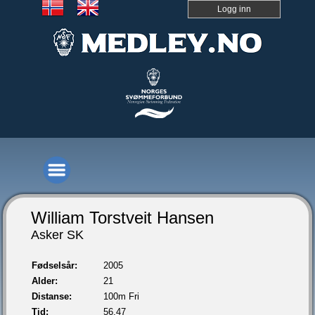
Logg inn
William Torstveit Hansen
Asker SK
Fødselsår:
2005
Alder:
21
Distanse:
100m Fri
Tid:
56,47