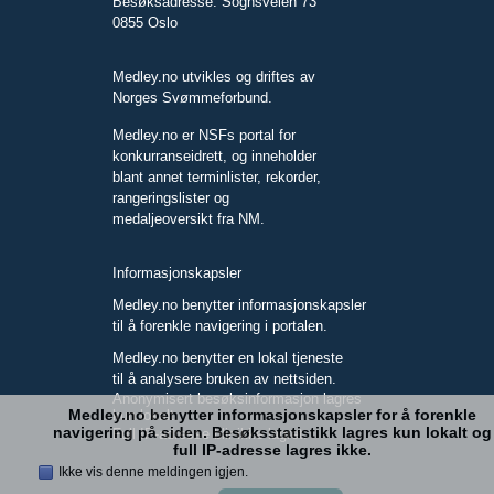
Besøksadresse: Sognsveien 73
0855 Oslo
Medley.no utvikles og driftes av
Norges Svømmeforbund.
Medley.no er NSFs portal for
konkurranseidrett, og inneholder
blant annet terminlister, rekorder,
rangeringslister og
medaljeoversikt fra NM.
Informasjonskapsler
Medley.no benytter informasjonskapsler
til å forenkle navigering i portalen.
Medley.no benytter en lokal tjeneste
til å analysere bruken av nettsiden.
Anonymisert besøksinformasjon lagres
Medley.no benytter informasjonskapsler for å forenkle
kun lokalt.
navigering på siden. Besøksstatistikk lagres kun lokalt og
Full IP-adresse blir ikke lagret.
full IP-adresse lagres ikke.
Ikke vis denne meldingen igjen.