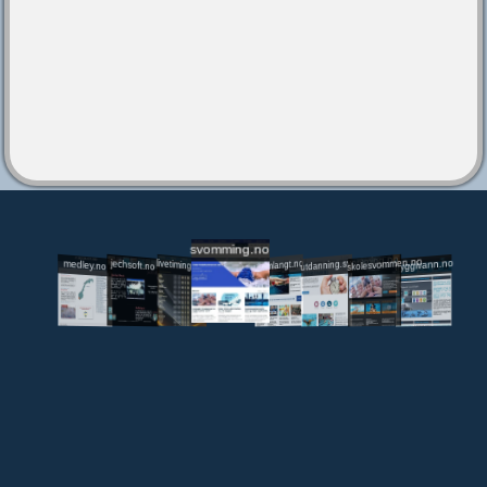
svomming.no
utdanning.svomming.no
skolesvommen.no
tryggivann.no
livetiming.medley.no
svomlangt.no
jechsoft.no
medley.no