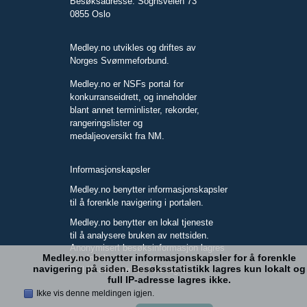
Besøksadresse: Sognsveien 73
0855 Oslo
Medley.no utvikles og driftes av
Norges Svømmeforbund.
Medley.no er NSFs portal for
konkurranseidrett, og inneholder
blant annet terminlister, rekorder,
rangeringslister og
medaljeoversikt fra NM.
Informasjonskapsler
Medley.no benytter informasjonskapsler
til å forenkle navigering i portalen.
Medley.no benytter en lokal tjeneste
til å analysere bruken av nettsiden.
Anonymisert besøksinformasjon lagres
Medley.no benytter informasjonskapsler for å forenkle
kun lokalt.
navigering på siden. Besøksstatistikk lagres kun lokalt og
Full IP-adresse blir ikke lagret.
full IP-adresse lagres ikke.
Ikke vis denne meldingen igjen.