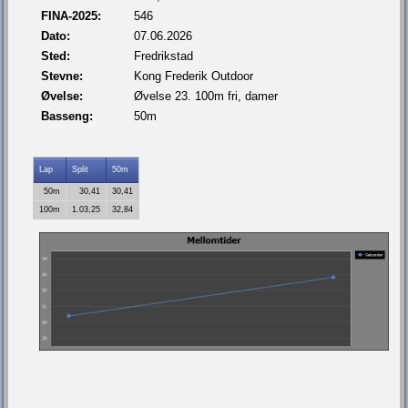
FINA-2025:
546
Dato:
07.06.2026
Sted:
Fredrikstad
Stevne:
Kong Frederik Outdoor
Øvelse:
Øvelse 23. 100m fri, damer
Basseng:
50m
Lap
Split
50m
50m
30,41
30,41
100m
1.03,25
32,84