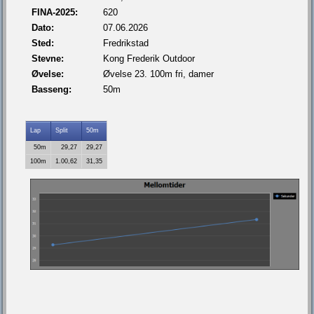
FINA-2025:
620
Dato:
07.06.2026
Sted:
Fredrikstad
Stevne:
Kong Frederik Outdoor
Øvelse:
Øvelse 23. 100m fri, damer
Basseng:
50m
Lap
Split
50m
50m
29,27
29,27
100m
1.00,62
31,35