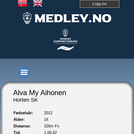
Logg inn
Alva My Aihonen
Horten SK
Fødselsår:
2012
Alder:
14
Distanse:
100m Fri
Tid:
1.00,62