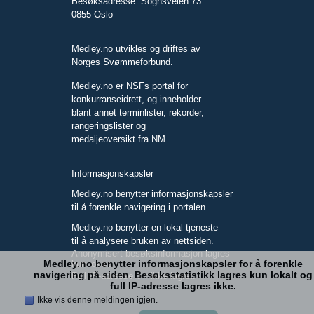
Besøksadresse: Sognsveien 73
0855 Oslo
Medley.no utvikles og driftes av
Norges Svømmeforbund.
Medley.no er NSFs portal for
konkurranseidrett, og inneholder
blant annet terminlister, rekorder,
rangeringslister og
medaljeoversikt fra NM.
Informasjonskapsler
Medley.no benytter informasjonskapsler
til å forenkle navigering i portalen.
Medley.no benytter en lokal tjeneste
til å analysere bruken av nettsiden.
Anonymisert besøksinformasjon lagres
Medley.no benytter informasjonskapsler for å forenkle
kun lokalt.
navigering på siden. Besøksstatistikk lagres kun lokalt og
Full IP-adresse blir ikke lagret.
full IP-adresse lagres ikke.
Ikke vis denne meldingen igjen.