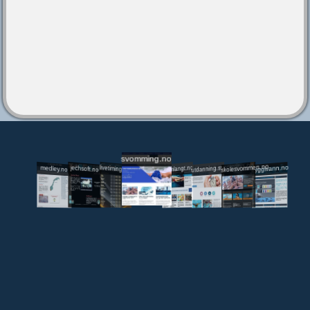
svomming.no
utdanning.svomming.no
skolesvommen.no
tryggivann.no
livetiming.medley.no
svomlangt.no
jechsoft.no
medley.no