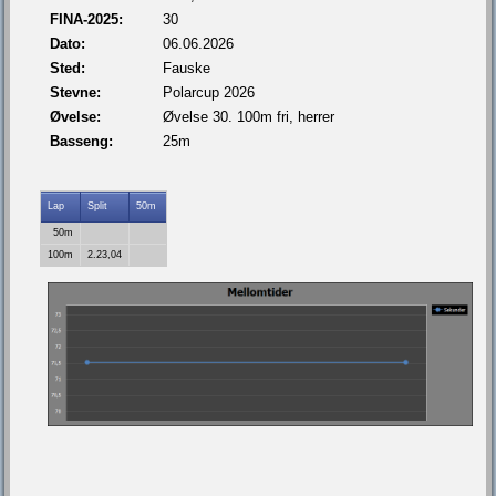
FINA-2025:
30
Dato:
06.06.2026
Sted:
Fauske
Stevne:
Polarcup 2026
Øvelse:
Øvelse 30. 100m fri, herrer
Basseng:
25m
Lap
Split
50m
50m
100m
2.23,04