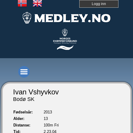
Logg inn
Ivan Vshyvkov
Bodø SK
Fødselsår:
2013
Alder:
13
Distanse:
100m Fri
Tid:
2.23,04