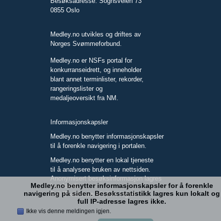
Besøksadresse: Sognsveien 73
0855 Oslo
Medley.no utvikles og driftes av
Norges Svømmeforbund.
Medley.no er NSFs portal for
konkurranseidrett, og inneholder
blant annet terminlister, rekorder,
rangeringslister og
medaljeoversikt fra NM.
Informasjonskapsler
Medley.no benytter informasjonskapsler
til å forenkle navigering i portalen.
Medley.no benytter en lokal tjeneste
til å analysere bruken av nettsiden.
Anonymisert besøksinformasjon lagres
Medley.no benytter informasjonskapsler for å forenkle
kun lokalt.
navigering på siden. Besøksstatistikk lagres kun lokalt og
Full IP-adresse blir ikke lagret.
full IP-adresse lagres ikke.
Ikke vis denne meldingen igjen.