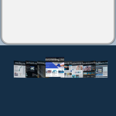
svomming.no
utdanning.svomming.no
skolesvommen.no
tryggivann.no
livetiming.medley.no
svomlangt.no
jechsoft.no
medley.no