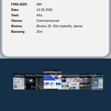
FINA-2025:
494
Dato:
14.06.2026
Sted:
Alta
Stevne:
Sommerstevnet
Øvelse:
Øvelse 29. 50m butterfly, damer
Basseng:
25m
svomming.no
utdanning.svomming.no
skolesvommen.no
tryggivann.no
livetiming.medley.no
svomlangt.no
jechsoft.no
medley.no