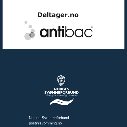
Norges Svømmeforbund
post@svomming.no