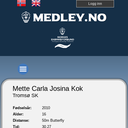
Logg inn
Mette Carla Josina Kok
Tromsø SK
Fødselsår:
2010
Alder:
16
Distanse:
50m Butterfly
Tid:
30,27