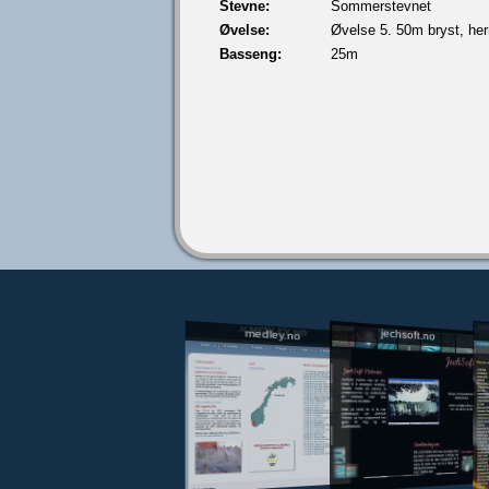
Stevne:
Sommerstevnet
Øvelse:
Øvelse 5. 50m bryst, her
Basseng:
25m
jechsoft.no
medley.no