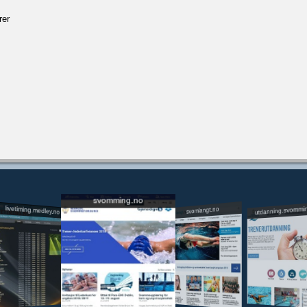
rer
svomming.no
utdanning.svommi
livetiming.medley.no
svomlangt.no