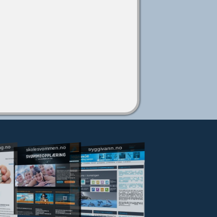
ng.no
skolesvommen.no
tryggivann.no