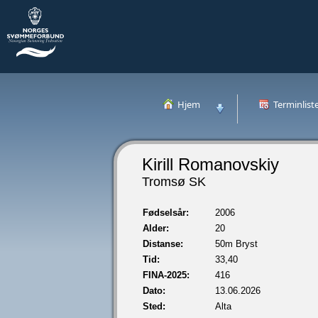
Hjem
Terminlist
Kirill Romanovskiy
Tromsø SK
Fødselsår:
2006
Alder:
20
Distanse:
50m Bryst
Tid:
33,40
FINA-2025:
416
Dato:
13.06.2026
Sted:
Alta