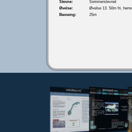
Stevne:
Sommerstevnet
Øvelse:
Øvelse 13. 50m fri, herre
Basseng:
25m
jechsoft.no
medley.no