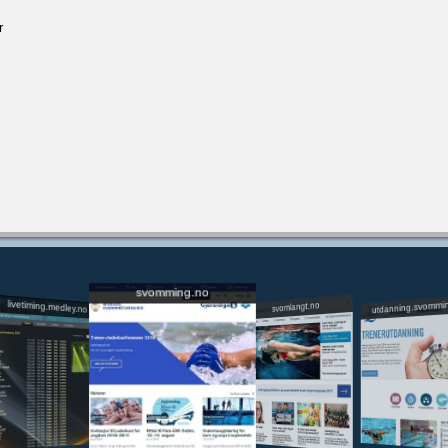
r
svomming.no
utdanning.svommi
livetiming.medley.no
svomlangt.no