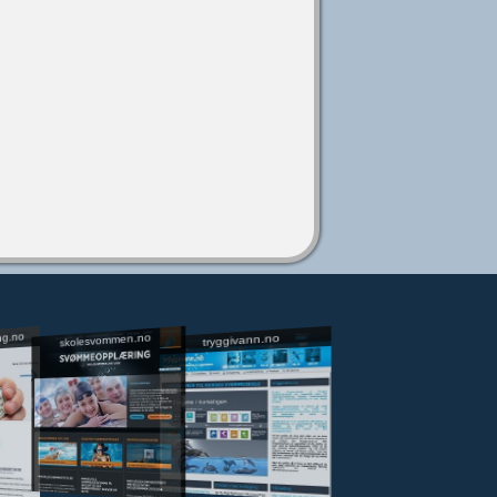
ng.no
skolesvommen.no
tryggivann.no