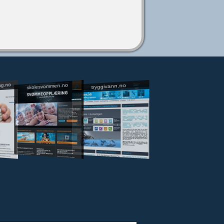
ng.no
skolesvommen.no
tryggivann.no