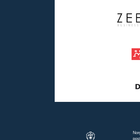
Nor
pos