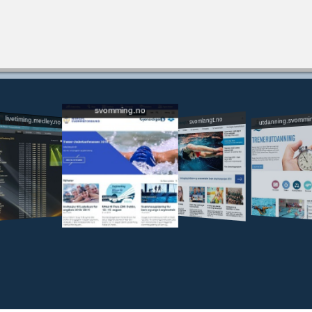
svomming.no
utdanning.svommi
livetiming.medley.no
svomlangt.no