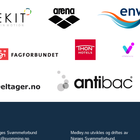
ges Svømmeforbund
Medley.no utvikles og driftes av
t@svomming.no
Norges Svømmeforbund.