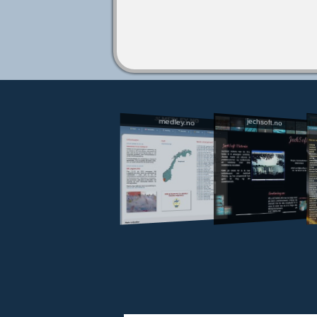
jechsoft.no
medley.no