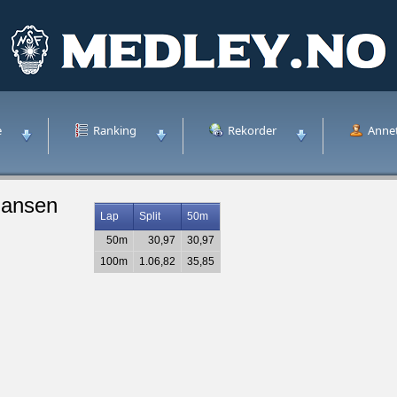
e
Ranking
Rekorder
Anne
tiansen
Lap
Split
50m
50m
30,97
30,97
100m
1.06,82
35,85