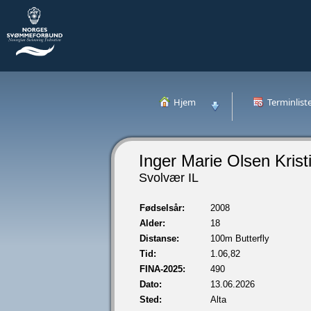
Hjem
Terminlist
Inger Marie Olsen Kris
Svolvær IL
Fødselsår:
2008
Alder:
18
Distanse:
100m Butterfly
Tid:
1.06,82
FINA-2025:
490
Dato:
13.06.2026
Sted:
Alta