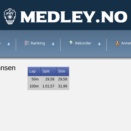
e
Ranking
Rekorder
Anne
hnsen
Lap
Split
50m
50m
29,58
29,58
100m
1.01,57
31,99