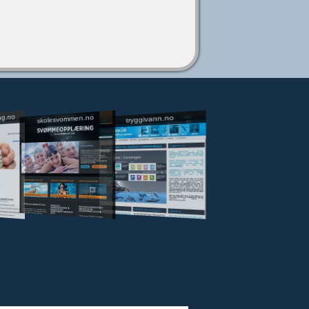
ng.no
skolesvommen.no
tryggivann.no