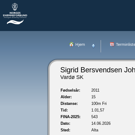
Hjem
Terminlist
Sigrid Bersvendsen Jo
Vardø SK
Fødselsår:
2011
Alder:
15
Distanse:
100m Fri
Tid:
1.01,57
FINA-2025:
543
Dato:
14.06.2026
Sted:
Alta