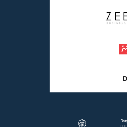
Nor
pos