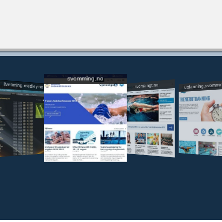
svomming.no
utdanning.svommi
livetiming.medley.no
svomlangt.no