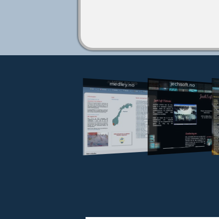
jechsoft.no
medley.no