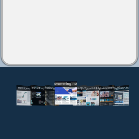
svomming.no
utdanning.svomming.no
skolesvommen.no
tryggivann.no
livetiming.medley.no
svomlangt.no
jechsoft.no
medley.no