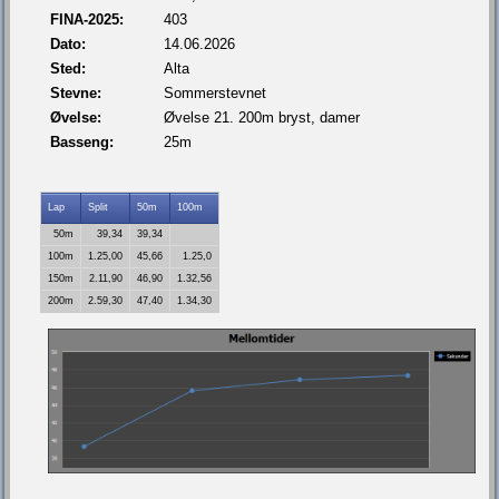
FINA-2025:
403
Dato:
14.06.2026
Sted:
Alta
Stevne:
Sommerstevnet
Øvelse:
Øvelse 21. 200m bryst, damer
Basseng:
25m
Lap
Split
50m
100m
50m
39,34
39,34
100m
1.25,00
45,66
1.25,0
150m
2.11,90
46,90
1.32,56
200m
2.59,30
47,40
1.34,30