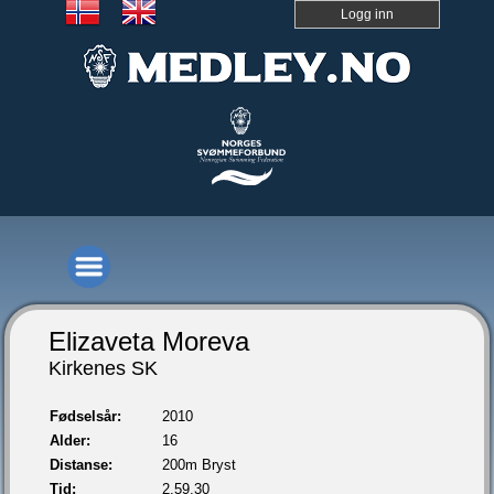
Logg inn
Elizaveta Moreva
Kirkenes SK
Fødselsår:
2010
Alder:
16
Distanse:
200m Bryst
Tid:
2.59,30