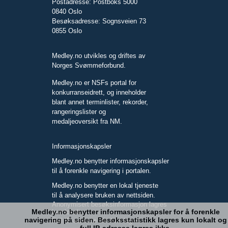
Postadresse: Postboks 5000
0840 Oslo
Besøksadresse: Sognsveien 73
0855 Oslo
Medley.no utvikles og driftes av
Norges Svømmeforbund.
Medley.no er NSFs portal for
konkurranseidrett, og inneholder
blant annet terminlister, rekorder,
rangeringslister og
medaljeoversikt fra NM.
Informasjonskapsler
Medley.no benytter informasjonskapsler
til å forenkle navigering i portalen.
Medley.no benytter en lokal tjeneste
til å analysere bruken av nettsiden.
Anonymisert besøksinformasjon lagres
Medley.no benytter informasjonskapsler for å forenkle
kun lokalt.
navigering på siden. Besøksstatistikk lagres kun lokalt og
Full IP-adresse blir ikke lagret.