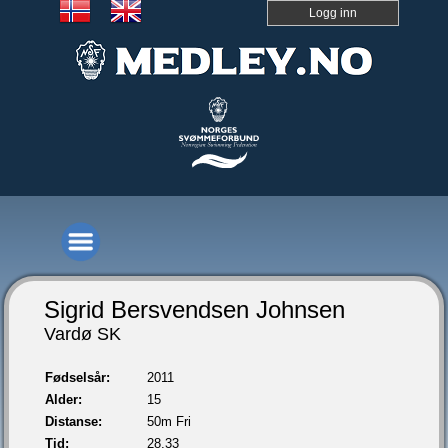
Logg inn
Sigrid Bersvendsen Johnsen
Vardø SK
Fødselsår:
2011
Alder:
15
Distanse:
50m Fri
Tid:
28,33