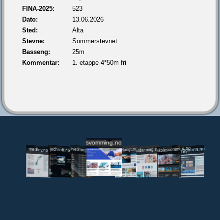
FINA-2025:
523
Dato:
13.06.2026
Sted:
Alta
Stevne:
Sommerstevnet
Basseng:
25m
Kommentar:
1. etappe 4*50m fri
svomming.no
utdanning.svomming.no
skolesvommen.no
tryggivann.no
livetiming.medley.no
svomlangt.no
jechsoft.no
medley.no