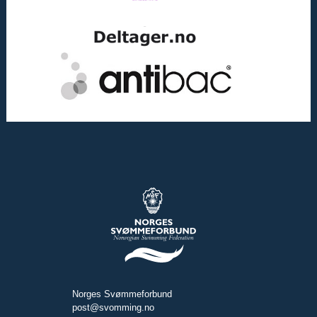
Norges Svømmeforbund
post@svomming.no