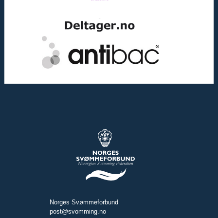
Norges Svømmeforbund
post@svomming.no