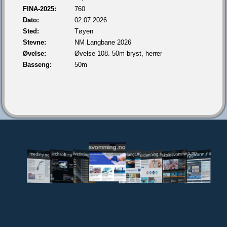
FINA-2025:
760
Dato:
02.07.2026
Sted:
Tøyen
Stevne:
NM Langbane 2026
Øvelse:
Øvelse 108. 50m bryst, herrer
Basseng:
50m
svomming.no
utdanning.svomming.no
skolesvommen.no
tryggivann.no
livetiming.medley.no
svomlangt.no
jechsoft.no
medley.no