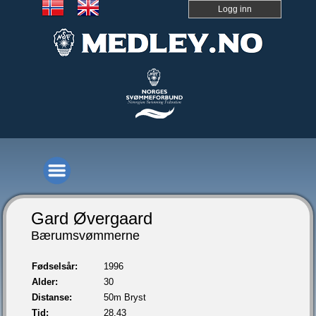
Logg inn
Gard Øvergaard
Bærumsvømmerne
Fødselsår:
1996
Alder:
30
Distanse:
50m Bryst
Tid:
28,43