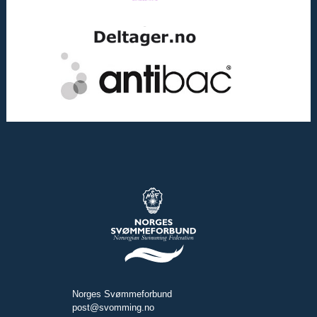
Norges Svømmeforbund
post@svomming.no