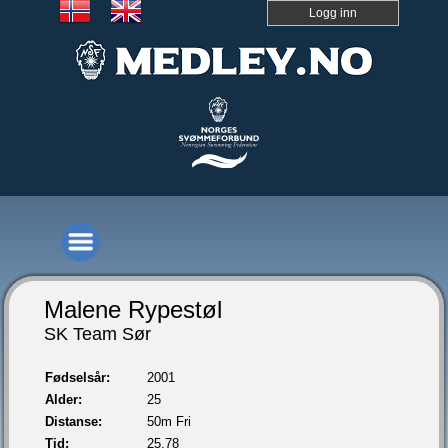
Logg inn
Malene Rypestøl
SK Team Sør
Fødselsår:
2001
Alder:
25
Distanse:
50m Fri
Tid:
25,78