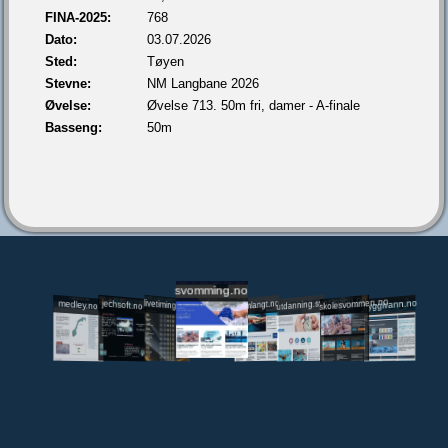
FINA-2025:
768
Dato:
03.07.2026
Sted:
Tøyen
Stevne:
NM Langbane 2026
Øvelse:
Øvelse 713. 50m fri, damer - A-finale
Basseng:
50m
svomming.no
utdanning.svomming.no
skolesvommen.no
tryggivann.no
livetiming.medley.no
svomlangt.no
jechsoft.no
medley.no