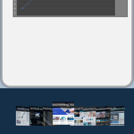
svomming.no
utdanning.svomming.no
skolesvommen.no
tryggivann.no
livetiming.medley.no
svomlangt.no
jechsoft.no
medley.no