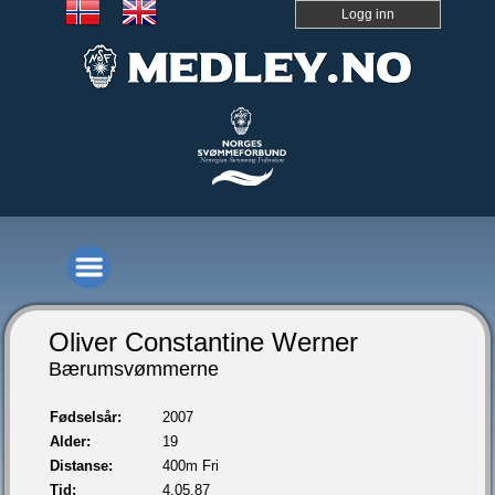
Logg inn
Oliver Constantine Werner
Bærumsvømmerne
Fødselsår:
2007
Alder:
19
Distanse:
400m Fri
Tid:
4.05,87