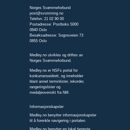
Norges Svømmeforbund
post@svomming.no
Telefon: 21 02 90 00
Postadresse: Postboks 5000
0840 Oslo
Besøksadresse: Sognsveien 73
0855 Oslo
Medley.no utvikles og driftes av
Norges Svømmeforbund.
Medley.no er NSFs portal for
konkurranseidrett, og inneholder
blant annet terminlister, rekorder,
rangeringslister og
medaljeoversikt fra NM.
Informasjonskapsler
Medley.no benytter informasjonskapsler
til å forenkle navigering i portalen.
Medley.no benytter en lokal tjeneste