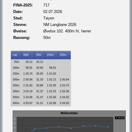
FINA-2025:
717
Dato:
02.07.2026
Sted:
Tøyen
Stevne:
NM Langbane 2026
Øvelse:
Øvelse 102. 400m fri, herrer
Basseng:
50m
Lap
Split
50m
100m
200m
50m
28,12
28,12
100m
58,81
30,69
58,81
150m
1.29,74
30,93
1.01,62
200m
2.00,94
31,20
1.02,13
2.00,94
250m
2.31,82
30,88
1.02,08
2.03,70
300m
3.03,19
31,37
1.02,25
2.04,38
350m
3.34,66
31,47
1.02,84
2.04,92
400m
4.05,87
31,21
1.02,68
2.04,93