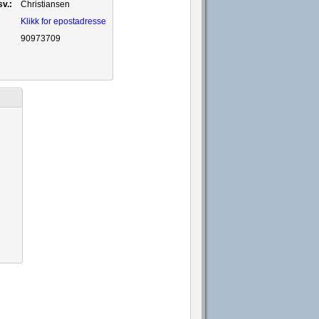
v.:
Christiansen
Klikk for epostadresse
90973709