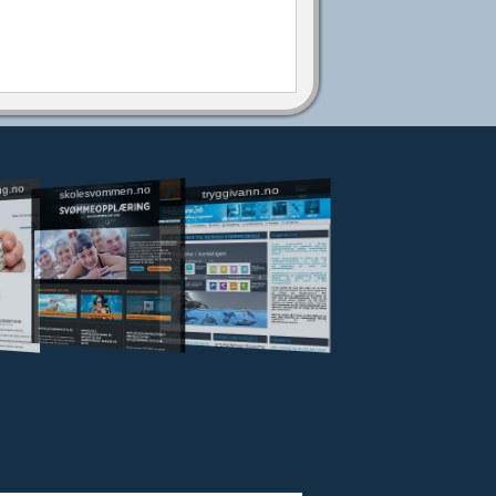
ng.no
skolesvommen.no
tryggivann.no