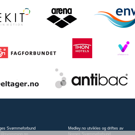
ges Svømmeforbund
Medley.no utvikles og driftes av
t@svomming.no
Norges Svømmeforbund.