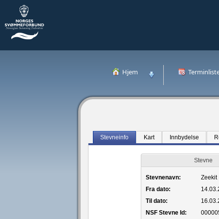
Hjem
Terminlist
Stevneinfo
Kart
Innbydelse
R
Stevne
Stevnenavn:
Zeekit
Fra dato:
14.03
Til dato:
16.03
NSF Stevne Id:
00000