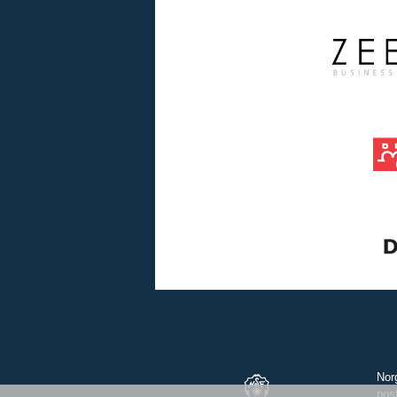
Nor
pos