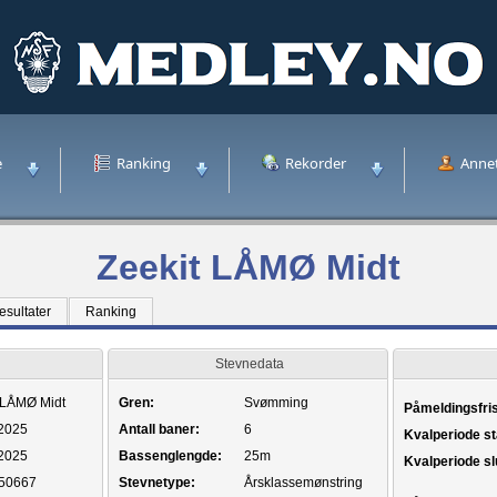
e
Ranking
Rekorder
Anne
Zeekit LÅMØ Midt
esultater
Ranking
Stevnedata
 LÅMØ Midt
Gren:
Svømming
Påmeldingsfris
.2025
Antall baner:
6
Kvalperiode st
.2025
Bassenglengde:
25m
Kvalperiode sl
50667
Stevnetype:
Årsklassemønstring