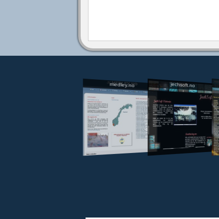
jechsoft.no
medley.no