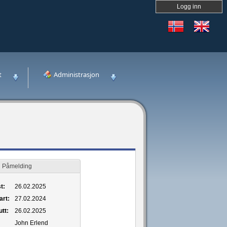
Logg inn
t
Administrasjon
Påmelding
t:
26.02.2025
art:
27.02.2024
utt:
26.02.2025
John Erlend