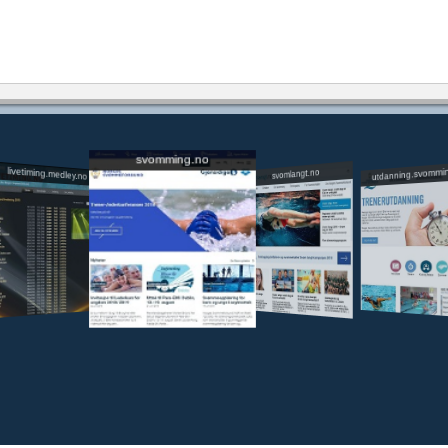
svomming.no
utdanning.svommi
livetiming.medley.no
svomlangt.no