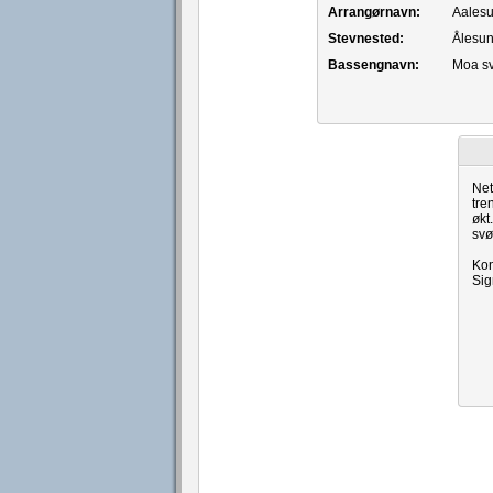
Arrangørnavn:
Aales
Stevnested:
Ålesu
Bassengnavn:
Moa s