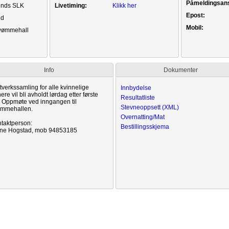
Påmeldingsans
unds SLK
Livetiming:
Klikk her
Epost:
nd
Mobil:
vømmehall
Info
Dokumenter
Innbydelse
Resultatliste
Stevneoppsett (XML)
Overnatting/Mat
Bestillingsskjema