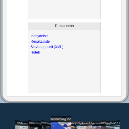
Dokumenter
Innbydelse
Resultatliste
Stevneoppsett (XML)
Hotell
svomming.no
utdanning.svomming.no
skolesvommen.no
tryggivann.no
livetiming.medley.no
svomlangt.no
jechsoft.no
medley.no