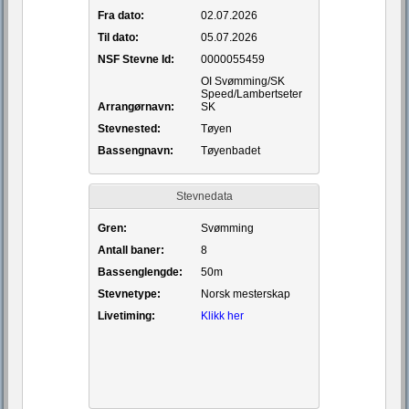
Fra dato:
02.07.2026
Til dato:
05.07.2026
NSF Stevne Id:
0000055459
OI Svømming/SK
Speed/Lambertseter
Arrangørnavn:
SK
Stevnested:
Tøyen
Bassengnavn:
Tøyenbadet
Stevnedata
Gren:
Svømming
Antall baner:
8
Bassenglengde:
50m
Stevnetype:
Norsk mesterskap
Livetiming:
Klikk her