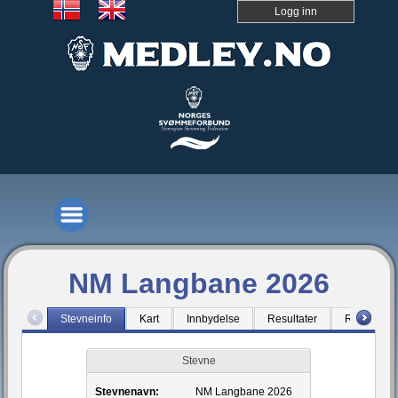
Logg inn
NM Langbane 2026
Stevneinfo
Kart
Innbydelse
Resultater
Ranking
Stevne
Stevnenavn:
NM Langbane 2026