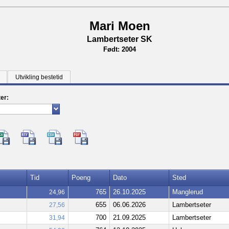
Mari Moen
Lambertseter SK
Født: 2004
Utvikling bestetid
ter:
Tid
Poeng
Dato
Sted
765
26.10.2025
Manglerud
24,96
655
06.06.2026
Lambertseter
27,56
700
21.09.2025
Lambertseter
31,94