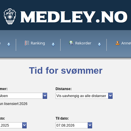
e
Ranking
Rekorder
Anne
Tid for svømmer
mer:
Distanse:
un lisensiert 2026
to:
Til dato: