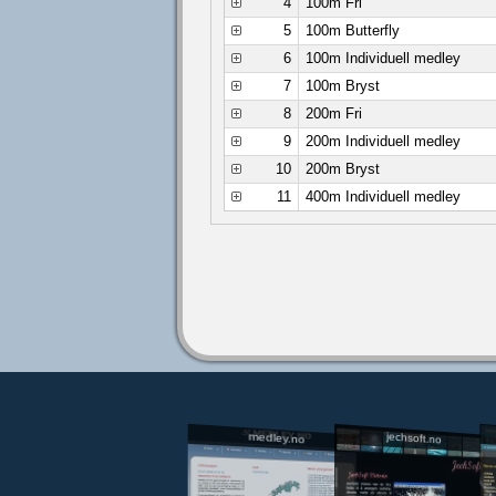
4
100m Fri
5
100m Butterfly
6
100m Individuell medley
7
100m Bryst
8
200m Fri
9
200m Individuell medley
10
200m Bryst
11
400m Individuell medley
jechsoft.no
medley.no