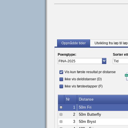
Oppnådde tider
Utvikling fra løp til løp
Poengtype:
Sorter et
Vis kun første resultat pr distanse
Ikke vis deldistanser (D)
Ikke vis førsteetapper (F)
Nr
Distanse
1
50m Fri
2
50m Butterfly
3
50m Bryst