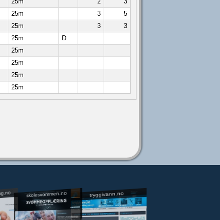
25m
2
3
25m
3
5
25m
3
3
25m
D
25m
25m
25m
25m
ng.no
skolesvommen.no
tryggivann.no