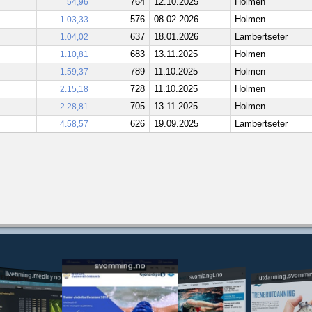
764
12.10.2025
Holmen
54,96
576
08.02.2026
Holmen
1.03,33
637
18.01.2026
Lambertseter
1.04,02
683
13.11.2025
Holmen
1.10,81
789
11.10.2025
Holmen
1.59,37
728
11.10.2025
Holmen
2.15,18
705
13.11.2025
Holmen
2.28,81
626
19.09.2025
Lambertseter
4.58,57
svomming.no
utdanning.svommi
livetiming.medley.no
svomlangt.no