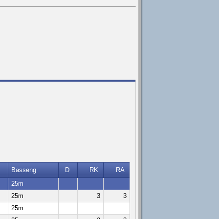
Basseng
D
RK
RA
25m
25m
3
3
25m