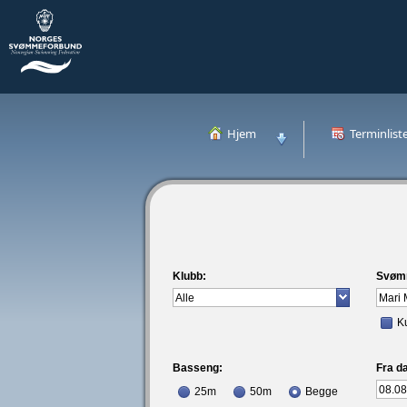
Hjem
Terminlist
Klubb:
Svøm
K
Basseng:
Fra da
25m
50m
Begge