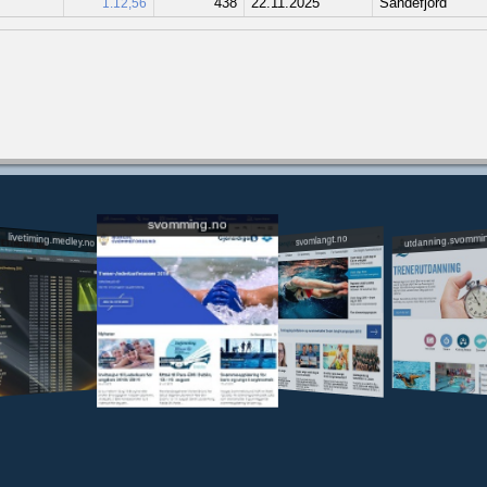
438
22.11.2025
Sandefjord
1.12,56
svomming.no
utdanning.svommi
livetiming.medley.no
svomlangt.no