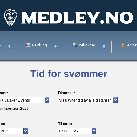
e
Ranking
Rekorder
Anne
Tid for svømmer
mer:
Distanse:
un lisensiert 2026
to:
Til dato: