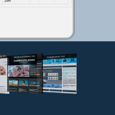
25m
ng.no
skolesvommen.no
tryggivann.no