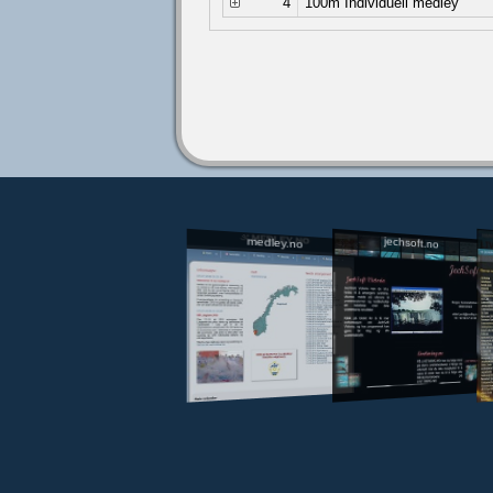
4
100m Individuell medley
jechsoft.no
medley.no