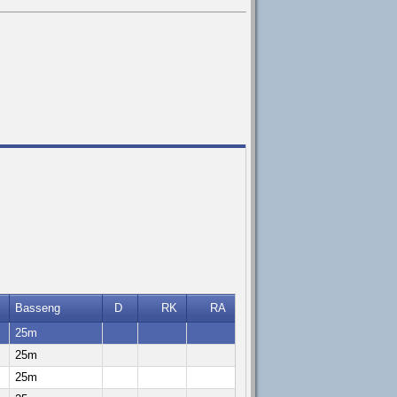
Basseng
D
RK
RA
25m
25m
25m