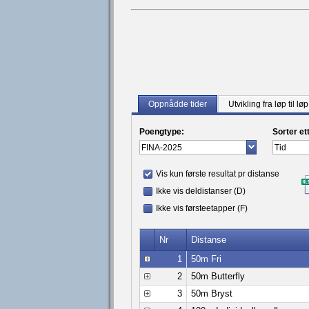
Oppnådde tider
Utvikling fra løp til løp
Poengtype:
Sorter et
Vis kun første resultat pr distanse
Ikke vis deldistanser (D)
Ikke vis førsteetapper (F)
Nr
Distanse
1
50m Fri
2
50m Butterfly
3
50m Bryst