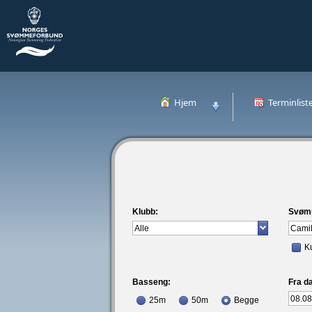
Hjem
Terminlist
Klubb:
Svøm
K
Basseng:
Fra da
25m
50m
Begge