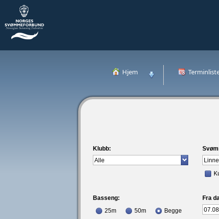
Hjem
Terminlist
Klubb:
Svøm
K
Basseng:
Fra da
25m
50m
Begge