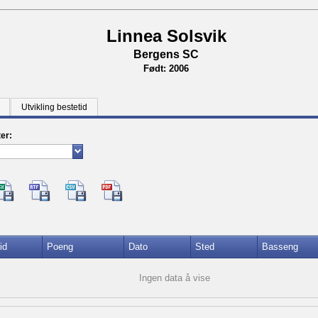
Linnea Solsvik
Bergens SC
Født: 2006
Utvikling bestetid
ter:
id
Poeng
Dato
Sted
Basseng
Ingen data å vise