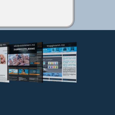
ng.no
skolesvommen.no
tryggivann.no