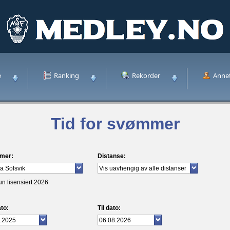
e
Ranking
Rekorder
Anne
Tid for svømmer
mer:
Distanse:
un lisensiert 2026
to:
Til dato: