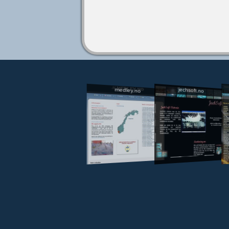
jechsoft.no
medley.no