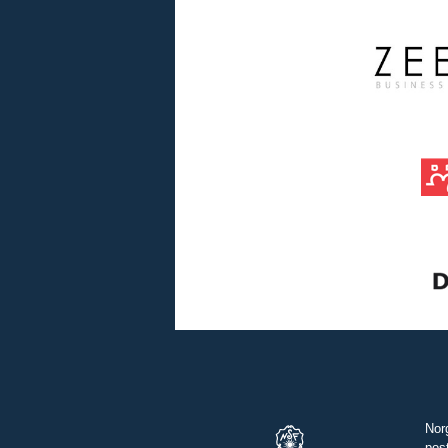
Nor
pos