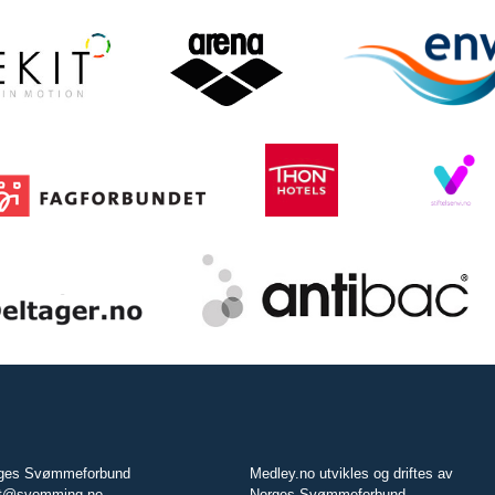
ges Svømmeforbund
Medley.no utvikles og driftes av
t@svomming.no
Norges Svømmeforbund.