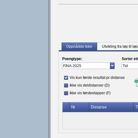
Oppnådde tider
Utvikling fra løp til løp
Poengtype:
Sorter et
Vis kun første resultat pr distanse
Ikke vis deldistanser (D)
Ikke vis førsteetapper (F)
Nr
Distanse
T