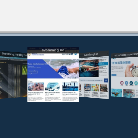
svomming.no
utdanning.svommi
livetiming.medley.no
svomlangt.no