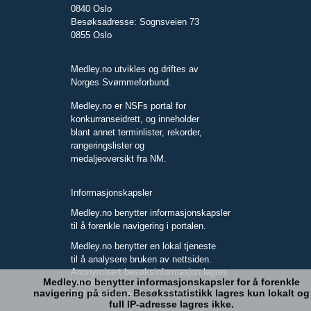
0840 Oslo
Besøksadresse: Sognsveien 73
0855 Oslo
Medley.no utvikles og driftes av
Norges Svømmeforbund.
Medley.no er NSFs portal for
konkurranseidrett, og inneholder
blant annet terminlister, rekorder,
rangeringslister og
medaljeoversikt fra NM.
Informasjonskapsler
Medley.no benytter informasjonskapsler
til å forenkle navigering i portalen.
Medley.no benytter en lokal tjeneste
til å analysere bruken av nettsiden.
Anonymisert besøksinformasjon lagres
Medley.no benytter informasjonskapsler for å forenkle
kun lokalt.
navigering på siden. Besøksstatistikk lagres kun lokalt og
Full IP-adresse blir ikke lagret.
full IP-adresse lagres ikke.