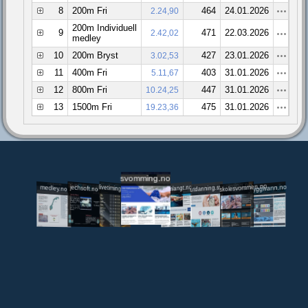
8
200m Fri
464
24.01.2026
2.24,90
200m Individuell
9
471
22.03.2026
2.42,02
medley
10
200m Bryst
427
23.01.2026
3.02,53
11
400m Fri
403
31.01.2026
5.11,67
12
800m Fri
447
31.01.2026
10.24,25
13
1500m Fri
475
31.01.2026
19.23,36
svomming.no
utdanning.svomming.no
skolesvommen.no
tryggivann.no
livetiming.medley.no
svomlangt.no
jechsoft.no
medley.no