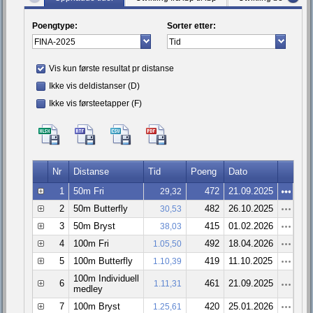
Poengtype:
Sorter etter:
Vis kun første resultat pr distanse
Ikke vis deldistanser (D)
Ikke vis førsteetapper (F)
Nr
Distanse
Tid
Poeng
Dato
1
50m Fri
472
21.09.2025
29,32
2
50m Butterfly
482
26.10.2025
30,53
3
50m Bryst
415
01.02.2026
38,03
4
100m Fri
492
18.04.2026
1.05,50
5
100m Butterfly
419
11.10.2025
1.10,39
100m Individuell
6
461
21.09.2025
1.11,31
medley
7
100m Bryst
420
25.01.2026
1.25,61