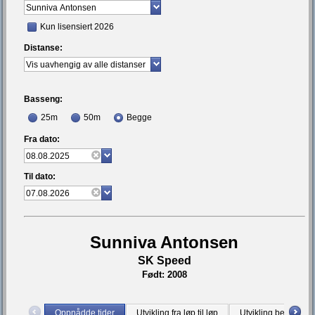
Kun lisensiert 2026
Distanse:
Basseng:
25m
50m
Begge
Fra dato:
Til dato:
Sunniva Antonsen
SK Speed
Født: 2008
Oppnådde tider
Utvikling fra løp til løp
Utvikling bestetid