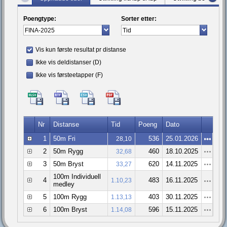
Poengtype:
Sorter etter:
Vis kun første resultat pr distanse
Ikke vis deldistanser (D)
Ikke vis førsteetapper (F)
Nr
Distanse
Tid
Poeng
Dato
1
50m Fri
536
25.01.2026
28,10
2
50m Rygg
460
18.10.2025
32,68
3
50m Bryst
620
14.11.2025
33,27
100m Individuell
4
483
16.11.2025
1.10,23
medley
5
100m Rygg
403
30.11.2025
1.13,13
6
100m Bryst
596
15.11.2025
1.14,08