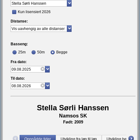
Kun lisensiert 2026
Distanse:
Basseng:
25m
50m
Begge
Fra dato:
Til dato:
Stella Sørli Hanssen
Namsos SK
Født: 2009
Oppnådde tider
Utvikling fra løp til løp
Utvikling bestetid