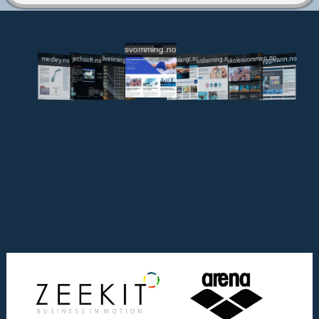
svomming.no
utdanning.svomming.no
skolesvommen.no
tryggivann.no
livetiming.medley.no
svomlangt.no
jechsoft.no
medley.no