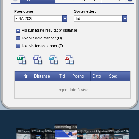
Poengtype:
Sorter etter:
Vis kun første resultat pr distanse
Ikke vis deldistanser (D)
Ikke vis førsteetapper (F)
Nr
Distanse
Tid
Poeng
Dato
Sted
Ingen data å vise
svomming.no
utdanning.svomming.no
skolesvommen.no
tryggivann.no
livetiming.medley.no
svomlangt.no
jechsoft.no
medley.no