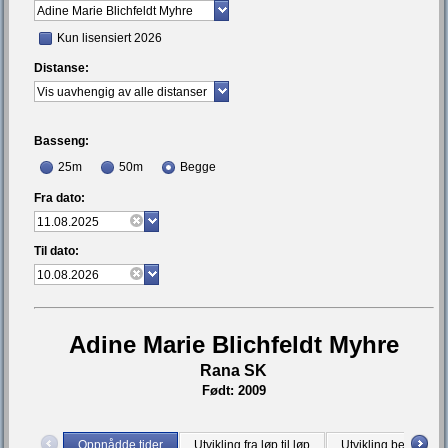
Kun lisensiert 2026
Distanse:
Basseng:
25m
50m
Begge
Fra dato:
Til dato:
Adine Marie Blichfeldt Myhre
Rana SK
Født: 2009
Oppnådde tider
Utvikling fra løp til løp
Utvikling bestetid