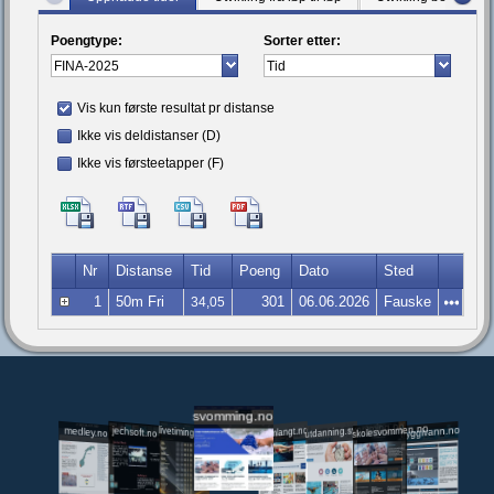
Poengtype:
Sorter etter:
Vis kun første resultat pr distanse
Ikke vis deldistanser (D)
Ikke vis førsteetapper (F)
Nr
Distanse
Tid
Poeng
Dato
Sted
1
50m Fri
301
06.06.2026
Fauske
34,05
svomming.no
utdanning.svomming.no
skolesvommen.no
tryggivann.no
livetiming.medley.no
svomlangt.no
jechsoft.no
medley.no