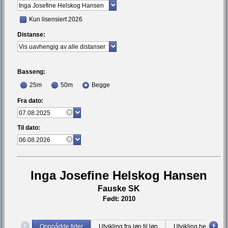
Kun lisensiert 2026
Distanse:
Basseng:
25m
50m
Begge
Fra dato:
Til dato:
Inga Josefine Helskog Hansen
Fauske SK
Født: 2010
Oppnådde tider
Utvikling fra løp til løp
Utvikling bestetid