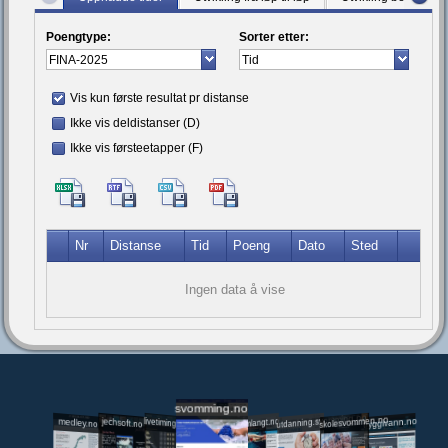
Poengtype:
Sorter etter:
Vis kun første resultat pr distanse
Ikke vis deldistanser (D)
Ikke vis førsteetapper (F)
Nr
Distanse
Tid
Poeng
Dato
Sted
Ingen data å vise
svomming.no
utdanning.svomming.no
skolesvommen.no
tryggivann.no
livetiming.medley.no
svomlangt.no
jechsoft.no
medley.no