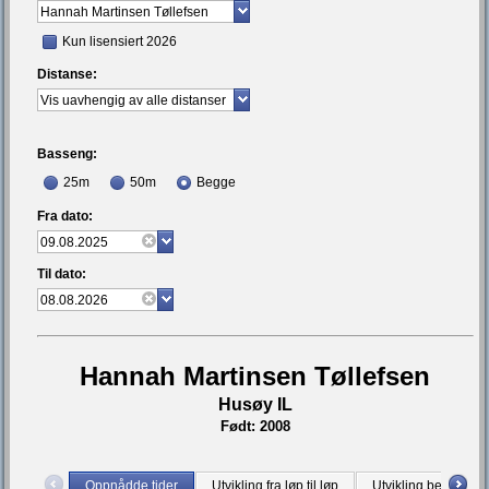
Kun lisensiert 2026
Distanse:
Basseng:
25m
50m
Begge
Fra dato:
Til dato:
Hannah Martinsen Tøllefsen
Husøy IL
Født: 2008
Oppnådde tider
Utvikling fra løp til løp
Utvikling bestetid