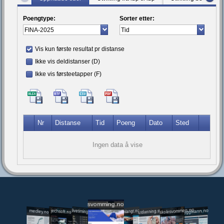
Poengtype:
Sorter etter:
Vis kun første resultat pr distanse
Ikke vis deldistanser (D)
Ikke vis førsteetapper (F)
Nr
Distanse
Tid
Poeng
Dato
Sted
Ingen data å vise
svomming.no
utdanning.svomming.no
skolesvommen.no
tryggivann.no
livetiming.medley.no
svomlangt.no
jechsoft.no
medley.no