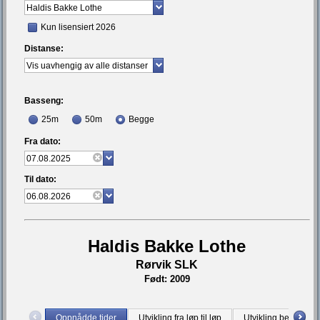
Kun lisensiert 2026
Distanse:
Basseng:
25m
50m
Begge
Fra dato:
Til dato:
Haldis Bakke Lothe
Rørvik SLK
Født: 2009
Oppnådde tider
Utvikling fra løp til løp
Utvikling bestetid