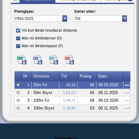
Poengtype:
Sorter etter:
Vis kun første resultat pr distanse
Ikke vis deldistanser (D)
Ikke vis førsteetapper (F)
Nr
Distanse
Tid
Poeng
Dato
1
50m Fri
84
08.03.2026
45,32
2
50m Bryst
66
08.11.2025
1.01,53
3
100m Fri
68
08.03.2026
1.49,71
4
100m Bryst
63
08.11.2025
2.18,85