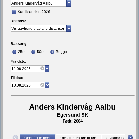
Kun lisensiert 2026
Distanse:
Basseng:
25m
50m
Begge
Fra dato:
Til dato:
Anders Kindervåg Aalbu
Egersund SK
Født: 2004
Oppnådde tider
Utvikling fra løp til løp
Utvikling bestetid