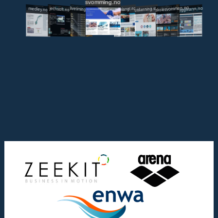
svomming.no
utdanning.svomming.no
skolesvommen.no
tryggivann.no
livetiming.medley.no
svomlangt.no
jechsoft.no
medley.no